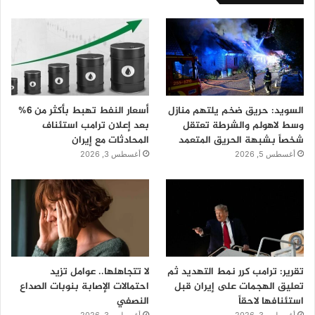
السويد: حريق ضخم يلتهم منازل
أسعار النفط تهبط بأكثر من 6%
وسط لاهولم والشرطة تعتقل
بعد إعلان ترامب استئناف
شخصاً بشبهة الحريق المتعمد
المحادثات مع إيران
أغسطس 5, 2026
أغسطس 3, 2026
تقرير: ترامب كرر نمط التهديد ثم
لا تتجاهلها.. عوامل تزيد
تعليق الهجمات على إيران قبل
احتمالات الإصابة بنوبات الصداع
استئنافها لاحقاً
النصفي