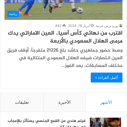
رياضة
يورو برس عربية
أبريل 18, 2024
463
اقترب من نهائي كأس آسيا.. العين الاماراتي يدك
مرمى الهلال السعودي بالأربعة
وسط حضور جماهيري حاشد بلغ 21226 متفرجاً، أوقف فريق
العين انتصارات ضيفه الهلال السعودي المتتالية في
مختلف المسابقات، بعد الفوز…
أكمل القراءة »
الأشهر
الأخيرة
تعليقات
فيلم هندي عن القمع الجنسي يستأثر بالإعجاب
في مهرجان كان