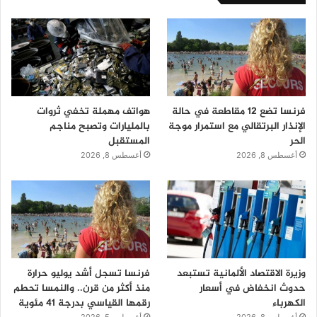
فرنسا تضع 12 مقاطعة في حالة
هواتف مهملة تخفي ثروات
الإنذار البرتقالي مع استمرار موجة
بالمليارات وتصبح مناجم
الحر
المستقبل
أغسطس 8, 2026
أغسطس 8, 2026
وزيرة الاقتصاد الألمانية تستبعد
فرنسا تسجل أشد يوليو حرارة
حدوث انخفاض في أسعار
منذ أكثر من قرن.. والنمسا تحطم
الكهرباء
رقمها القياسي بدرجة 41 مئوية