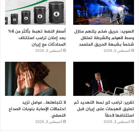
السويد: حريق ضخم يلتهم منازل
أسعار النفط تهبط بأكثر من 6%
وسط لاهولم والشرطة تعتقل
بعد إعلان ترامب استئناف
شخصاً بشبهة الحريق المتعمد
المحادثات مع إيران
أغسطس 5, 2026
أغسطس 3, 2026
تقرير: ترامب كرر نمط التهديد ثم
لا تتجاهلها.. عوامل تزيد
تعليق الهجمات على إيران قبل
احتمالات الإصابة بنوبات الصداع
استئنافها لاحقاً
النصفي
أغسطس 3, 2026
أغسطس 3, 2026