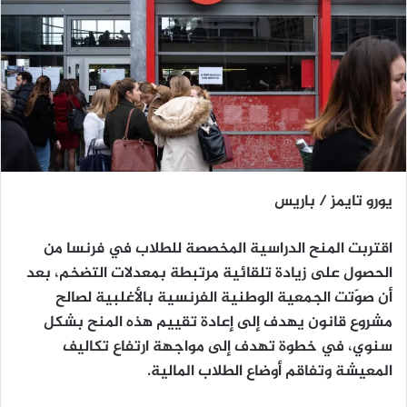
يورو تايمز / باريس
اقتربت المنح الدراسية المخصصة للطلاب في فرنسا من
الحصول على زيادة تلقائية مرتبطة بمعدلات التضخم، بعد
أن صوّتت الجمعية الوطنية الفرنسية بالأغلبية لصالح
مشروع قانون يهدف إلى إعادة تقييم هذه المنح بشكل
سنوي، في خطوة تهدف إلى مواجهة ارتفاع تكاليف
المعيشة وتفاقم أوضاع الطلاب المالية.