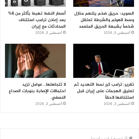
السويد: حريق ضخم يلتهم منازل
أسعار النفط تهبط بأكثر من 6%
وسط لاهولم والشرطة تعتقل
بعد إعلان ترامب استئناف
شخصاً بشبهة الحريق المتعمد
المحادثات مع إيران
أغسطس 5, 2026
أغسطس 3, 2026
تقرير: ترامب كرر نمط التهديد ثم
لا تتجاهلها.. عوامل تزيد
تعليق الهجمات على إيران قبل
احتمالات الإصابة بنوبات الصداع
استئنافها لاحقاً
النصفي
أغسطس 3, 2026
أغسطس 3, 2026