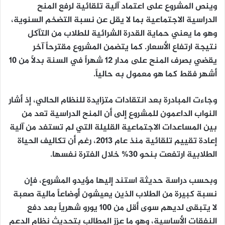
وينص المشروع على اعتماد آلية تلقائية لرفع المنح
الدراسية الاجتماعية بما لا يقل عن نسبة التضخم السنوية،
وهو ما يعني حماية القدرة الشرائية للطلاب من التآكل
نتيجة ارتفاع الأسعار. كما يتضمن المشروع مقترحاً آخر
يقضي بصرف المنح على مدار 12 شهراً في السنة بدلاً من 10
أشهر فقط كما هو معمول به حالياً.
وجاءت المبادرة بعد انتقادات متزايدة للنظام الحالي، إذ أشار
النواب الداعمون للمشروع إلى أن المنح الدراسية تعد من
بين المساعدات الاجتماعية القليلة التي لم تستفد من آلية
إعادة تقييم تلقائية منذ عام 2013، رغم أن تكاليف الحياة
الطلابية ارتفعت بنحو 30% خلال الفترة نفسها.
وبحسب دراسة حديثة استند إليها مؤيدو المشروع، فإن
نسبة كبيرة من الطلاب الذين يعيشون أوضاعاً مالية صعبة
لا يتبقى لديهم سوى أقل من 100 يورو شهرياً بعد دفع
النفقات الأساسية، وهو ما عزز المطالب بتحديث نظام الدعم