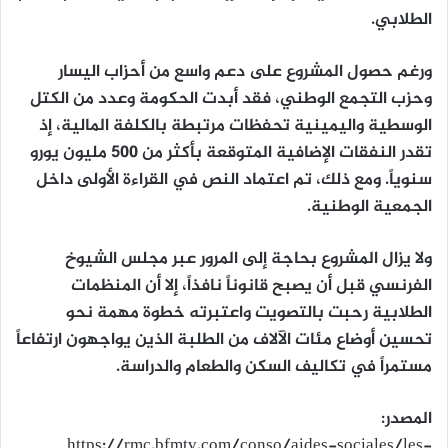
الطلابي.
ورغم حصول المشروع على دعم واسع من أحزاب اليسار
وحزب التجمع الوطني، فقد أبدت الحكومة وعدد من الكتل
الوسطية واليمينية تحفظات مرتبطة بالكلفة المالية، إذ
تقدر النفقات الإضافية المتوقعة بأكثر من 500 مليون يورو
سنوياً. ومع ذلك، تم اعتماد النص في القراءة الأولى داخل
الجمعية الوطنية.
ولا يزال المشروع بحاجة إلى المرور عبر مجلس الشيوخ
الفرنسي قبل أن يصبح قانوناً نافذاً، إلا أن المنظمات
الطلابية رحبت بالتصويت واعتبرته خطوة مهمة نحو
تحسين أوضاع مئات الآلاف من الطلبة الذين يواجهون ارتفاعاً
مستمراً في تكاليف السكن والطعام والدراسة.
المصدر:
https://rmc.bfmtv.com/conso/aides-sociales/les-