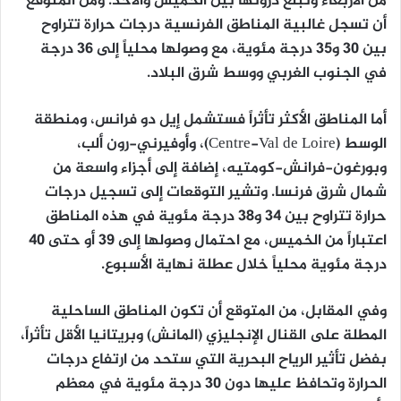
من الأربعاء وتبلغ ذروتها بين الخميس والأحد. ومن المتوقع
أن تسجل غالبية المناطق الفرنسية درجات حرارة تتراوح
بين 30 و35 درجة مئوية، مع وصولها محلياً إلى 36 درجة
في الجنوب الغربي ووسط شرق البلاد.
أما المناطق الأكثر تأثراً فستشمل إيل دو فرانس، ومنطقة
الوسط (Centre-Val de Loire)، وأوفيرني-رون ألب،
وبورغون-فرانش-كومتيه، إضافة إلى أجزاء واسعة من
شمال شرق فرنسا. وتشير التوقعات إلى تسجيل درجات
حرارة تتراوح بين 34 و38 درجة مئوية في هذه المناطق
اعتباراً من الخميس، مع احتمال وصولها إلى 39 أو حتى 40
درجة مئوية محلياً خلال عطلة نهاية الأسبوع.
وفي المقابل، من المتوقع أن تكون المناطق الساحلية
المطلة على القنال الإنجليزي (المانش) وبريتانيا الأقل تأثراً،
بفضل تأثير الرياح البحرية التي ستحد من ارتفاع درجات
الحرارة وتحافظ عليها دون 30 درجة مئوية في معظم