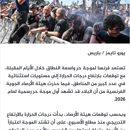
يورو تايمز / باريس
تستعد فرنسا لموجة حر واسعة النطاق خلال الأيام المقبلة،
مع توقعات بارتفاع درجات الحرارة إلى مستويات استثنائية
في عدد كبير من المناطق، فيما حذرت هيئة الأرصاد الجوية
الفرنسية من أن البلاد قد تشهد أول موجة حر رسمية لعام
2026.
وبحسب توقعات هيئة الأرصاد، بدأت درجات الحرارة بالارتفاع
التدريجي منذ مطلع الأسبوع، على أن تشتد الموجة اعتباراً