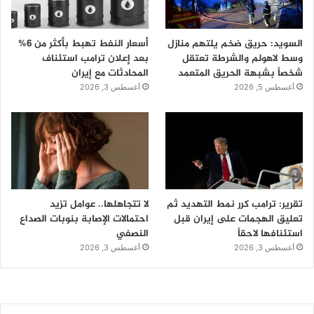
السويد: حريق ضخم يلتهم منازل
أسعار النفط تهبط بأكثر من 6%
وسط لاهولم والشرطة تعتقل
بعد إعلان ترامب استئناف
شخصاً بشبهة الحريق المتعمد
المحادثات مع إيران
أغسطس 5, 2026
أغسطس 3, 2026
تقرير: ترامب كرر نمط التهديد ثم
لا تتجاهلها.. عوامل تزيد
تعليق الهجمات على إيران قبل
احتمالات الإصابة بنوبات الصداع
استئنافها لاحقاً
النصفي
أغسطس 3, 2026
أغسطس 3, 2026