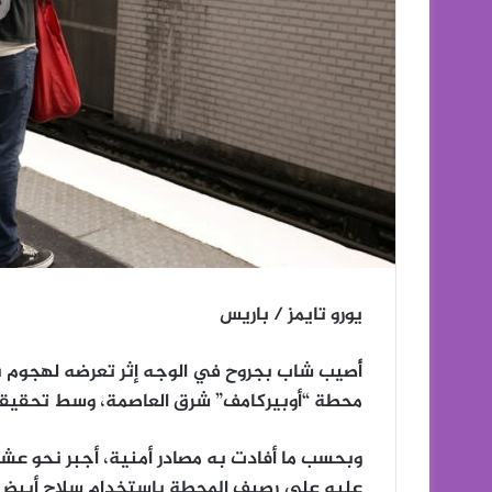
يورو تايمز / باريس
أُصيب شاب بجروح في الوجه إثر تعرضه لهجوم
محطة “أوبيركامف” شرق العاصمة، وسط تحقيقات
وبحسب ما أفادت به مصادر أمنية، أجبر نحو عشر
عليه على رصيف المحطة باستخدام سلاح أبيض، 