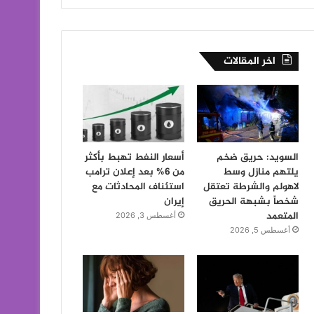
اخر المقالات
السويد: حريق ضخم
أسعار النفط تهبط بأكثر
يلتهم منازل وسط
من 6% بعد إعلان ترامب
لاهولم والشرطة تعتقل
استئناف المحادثات مع
شخصاً بشبهة الحريق
إيران
المتعمد
أغسطس 3, 2026
أغسطس 5, 2026