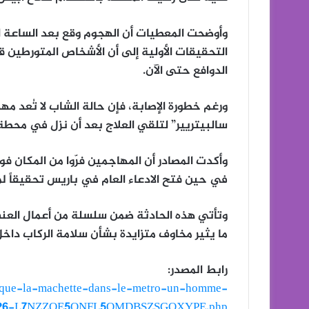
وأوضحت المعطيات أن الهجوم وقع بعد الساعة ا
التحقيقات الأولية إلى أن الأشخاص المتورطين
الدوافع حتى الآن.
ورغم خطورة الإصابة، فإن حالة الشاب لا تُعد 
سالبيتريير” لتلقي العلاج بعد أن نزل في محط
وأكدت المصادر أن المهاجمين فرّوا من المكان فو
في حين فتح الادعاء العام في باريس تحقيقاً 
وتأتي هذه الحادثة ضمن سلسلة من أعمال العن
ما يثير مخاوف متزايدة بشأن سلامة الركاب داخل
رابط المصدر:
attaque-la-machette-dans-le-metro-un-homme-
-2026-L7NZZOE5QNFL5OMDBSZSGQXYPE.php