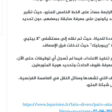
لرابعة مساءً على الخط الخامس للمترو، حيث تشير
 قد يكونون على معرفة سابقة ببعضهم، دون تحديد
مهددة للحياة، حيث تم نقله إلى مستشفى “لا بيتيي
ة “ريبوبليك” حيث تدخلت فرق الإسعاف.
ر تنفيذ الاعتداء، فيما لم تُسجل أي توقيفات حتى الآن،
لمعرفة ظروف الحادث وتحديد هوية المتورطين.
ف التي تشهدها وسائل النقل في العاصمة الفرنسية،
 شبكة المترو.
https://www.leparisien.fr/faits-divers/paris-
blesse-au-visage-27-04