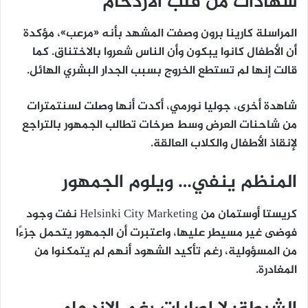
شهادات من قلب الازدحام
المراسلة
كارينا برون
وصفت المشهد بأنه «مرعب»، مؤكدة
أن الأطفال كانوا يبكون وأن الناس شعروا بالاختناق. كما
قالت إنها لم تستطع الخروج بسبب الجدار البشري الهائل.
شاهدة أخرى،
جوليا نورمي
، أكدت أنها وصلت لسنتمترات
من شاحنات العرض وسط صرخات تطالب الجمهور بالتراجع
لإنقاذ الأطفال والكلاب العالقة.
المنظم ينفي… ويلوم الجمهور
كريستا أوستمان
من Helsinki City Marketing نفت وجود
فوضى غير مسيطر عليها، واعتبرت أن الجمهور يتحمل جزءًا
من المسؤولية، رغم تأكيد الشهود أنهم لم يتمكنوا من
المغادرة.