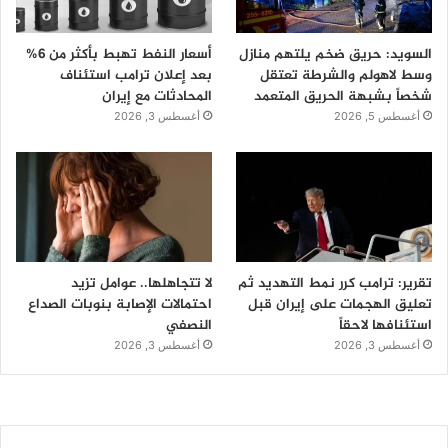
السويد: حريق ضخم يلتهم منازل
أسعار النفط تهبط بأكثر من 6%
وسط لاهولم والشرطة تعتقل
بعد إعلان ترامب استئناف
شخصاً بشبهة الحريق المتعمد
المحادثات مع إيران
أغسطس 5, 2026
أغسطس 3, 2026
تقرير: ترامب كرر نمط التهديد ثم
لا تتجاهلها.. عوامل تزيد
تعليق الهجمات على إيران قبل
احتمالات الإصابة بنوبات الصداع
استئنافها لاحقاً
النصفي
أغسطس 3, 2026
أغسطس 3, 2026