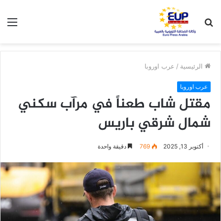
بحث
الق
عن
الرئيسية
/
عرب اوروبا
عرب اوروبا
مقتل شاب طعناً في مرآب سكني
شمال شرقي باريس
أكتوبر 13, 2025
769
دقيقة واحدة