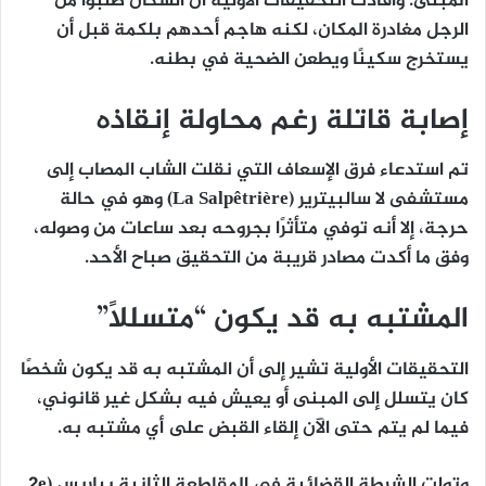
المبنى
. وأفادت التحقيقات الأولية أن السكان
طلبوا من
الرجل مغادرة المكان
، لكنه
هاجم أحدهم بلكمة
قبل أن
يستخرج سكينًا ويطعن الضحية في بطنه
.
إصابة قاتلة رغم محاولة إنقاذه
تم استدعاء فرق الإسعاف التي نقلت الشاب المصاب إلى
مستشفى لا سالبيترير (La Salpêtrière)
وهو في حالة
حرجة، إلا أنه
توفي متأثرًا بجروحه بعد ساعات من وصوله
،
وفق ما أكدت مصادر قريبة من التحقيق صباح الأحد.
المشتبه به قد يكون “متسللًا”
التحقيقات الأولية تشير إلى أن
المشتبه به قد يكون شخصًا
كان يتسلل إلى المبنى أو يعيش فيه بشكل غير قانوني
،
فيما
لم يتم حتى الآن إلقاء القبض على أي مشتبه به
.
وتولت
الشرطة القضائية في المقاطعة الثانية بباريس (2e