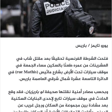
يورو تايمز / باريس
فتحت الشرطة الفرنسية تحقيقًا بعد
مقتل شاب في
العشرينات من عمره طعنًا بالسكين
مساء الجمعة في
موقف سيارات تحت الأرض بشارع ماثيس (rue Mathis)
في
الدائرة التاسعة عشرة شمال شرقي العاصمة باريس.
وبحسب مصادر أمنية نقلتها صحيفة
لو باريزيان
، فقد وقع
الحادث في
موقف سيارات تابع لإحدى البنايات السكنية
بعد
مشادة بين مجموعة من السكان ورجل غريب عن