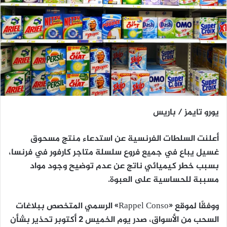
يورو تايمز / باريس
أعلنت السلطات الفرنسية عن استدعاء منتج مسحوق
غسيل يباع في جميع فروع سلسلة متاجر
كارفور
في فرنسا،
بسبب خطر كيميائي ناتج عن عدم توضيح وجود مواد
مسببة للحساسية على العبوة.
ووفقًا لموقع «Rappel Conso» الرسمي المتخصص ببلاغات
السحب من الأسواق، صدر يوم الخميس 2 أكتوبر تحذير بشأن