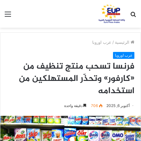
بحث
الق
عن
الرئيسية
/
عرب اوروبا
عرب اوروبا
فرنسا تسحب منتج تنظيف من
«كارفور» وتحذّر المستهلكين من
استخدامه
أكتوبر 6, 2025
706
دقيقة واحدة