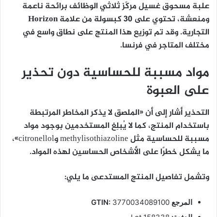
علبة مسحوق غسيل مركّز ثلاثي الوظائف برائحة ناعمة
ومنعشة، تحتوي على 30 كبسولة
من
علامة Horizon
التجارية. وقد تم توزيع هذا المنتج على نطاق واسع في
مختلف المتاجر في فرنسا.
مواد مسببة للحساسية دون تحذير
على العبوة
التحذير أشار إلى أن «الملصق لا يذكر المخاطر المرتبطة
باستخدام المنتج، كما لا يُبلِغ المستخدمين بوجود مواد
مسببة للحساسية مثل methylisothiazoline وcitronellol»،
ما يشكل خطرًا على الأشخاص الحساسين لهذه المواد.
وتشمل تفاصيل المنتج المستدعى ما يلي:
المرجع GTIN:
3770034089100