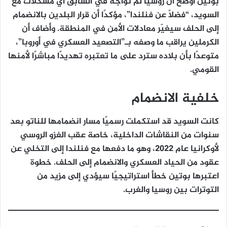
بوتين أوضح أن روسيا لم تواجه في السابق أي مشكلات مع
السويد، “فضلاً عن فنلندا”، مؤكدًا أن قرار البلدين بالانضمام
إلى الحلف سيغيّر معادلات الأمن في المنطقة. وأضاف أن
الكرملين يراقب ما وصفه بـ”التصعيد العسكري في أوروبا”،
متوعدًا بأن بلاده سترد على ما تعتبره تهديدًا مباشرًا لأمنها
القومي.
خلفية الانضمام
كانت السويد قد استكملت رسميًا مسار انضمامها للناتو بعد
سنوات من النقاشات الداخلية، خاصة عقب الغزو الروسي
لأوكرانيا عام 2022، وهو ما دفعها مع فنلندا إلى التخلي عن
عقود من الحياد العسكري والانضمام إلى الحلف. خطوة
اعتبرها بوتين خطأ استراتيجيًا سيؤدي إلى مزيد من
التوترات بين روسيا والغرب.