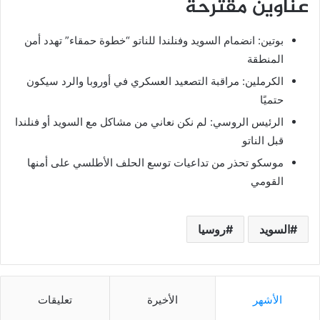
عناوين مقترحة
بوتين: انضمام السويد وفنلندا للناتو “خطوة حمقاء” تهدد أمن
المنطقة
الكرملين: مراقبة التصعيد العسكري في أوروبا والرد سيكون
حتميًا
الرئيس الروسي: لم نكن نعاني من مشاكل مع السويد أو فنلندا
قبل الناتو
موسكو تحذر من تداعيات توسع الحلف الأطلسي على أمنها
القومي
السويد
روسيا
الأشهر
الأخيرة
تعليقات