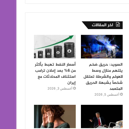
اخر المقالات
السويد: حريق ضخم
أسعار النفط تهبط بأكثر
يلتهم منازل وسط
من 6% بعد إعلان ترامب
لاهولم والشرطة تعتقل
استئناف المحادثات مع
شخصاً بشبهة الحريق
إيران
المتعمد
أغسطس 3, 2026
أغسطس 5, 2026