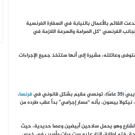
دعت القائم بالأعمال بالنيابة في السفارة الفرنسية
لجانب الفرنسي “كل الصرامة والسرعة اللازمة في
وفى وعائلته، مشيرة إلى أنها ستتخذ جميع الإجراءات
ديبي
(35 عامًا)، تونسي مقيم بشكل قانوني في
فرنسا
،
،
نيكولا بيسون
، بأنه “مسار إجرامي” بدأ عقب طرده من
لشارع وهو يحمل
سلاحين أبيضين وعصا حديدية
، حيث
سلحة، فتم إطلاق النار عليه ست مرات وأصيب في خمس