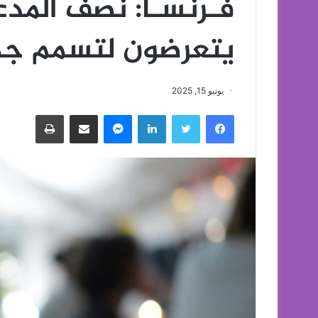
فـرنسـا: نصف المد
يتعرضون لتسمم ج
يونيو 15, 2025
فيسبوك
تويتر
لينكدإن
ماسنجر
مشاركة عبر البريد
طباعة