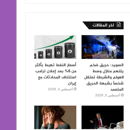
اخر المقالات
السويد: حريق ضخم
أسعار النفط تهبط بأكثر
يلتهم منازل وسط
من 6% بعد إعلان ترامب
لاهولم والشرطة تعتقل
استئناف المحادثات مع
شخصاً بشبهة الحريق
إيران
المتعمد
أغسطس 3, 2026
أغسطس 5, 2026