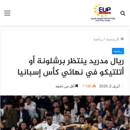
بحث
الق
عن
الرئيسية
/
رياضة
رياضة
ريال مدريد ينتظر برشلونة أو
أتلتيكو في نهائي كأس إسبانيا
أبريل 2, 2025
1٬180
أقل من دقيقة