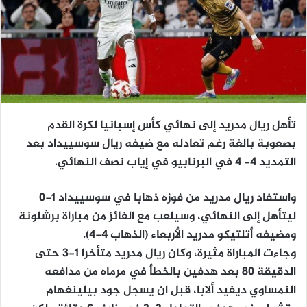
تأهل ريال مدريد إلى نهائي كأس إسبانيا لكرة القدم
بصعوبة بالغة رغم تعادله مع ضيفه ريال سوسييداد بعد
التمديد 4- 4 في البرنابيو في إياب نصف النهائي.
واستفاد ريال مدريد من فوزه ذهابا في سوسييداد 1-0
ليتأهل إلى النهائي، وسيلعب مع الفائز من مباراة برشلونة
ومضيفه أتلتيكو مدريد الأربعاء (الذهاب 4-4).
وجاءت المباراة مثيرة، وكان ريال مدريد متأخرا 1-3 حتى
الدقيقة 80 بعد هدفين بالخطأ في مرماه من مدافعه
النمساوي ديفيد ألابا، قبل ان يسجل جود بيلينغهام