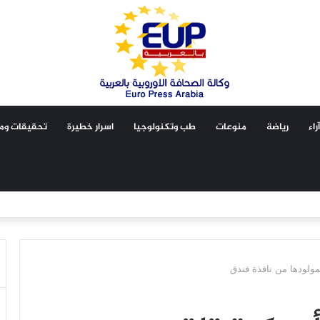
آراء
رياضة
منوعات
طب وتكنولوجيا
اسرار خطيرة
تحقيقات ومق
مولودها من نافذة فندق