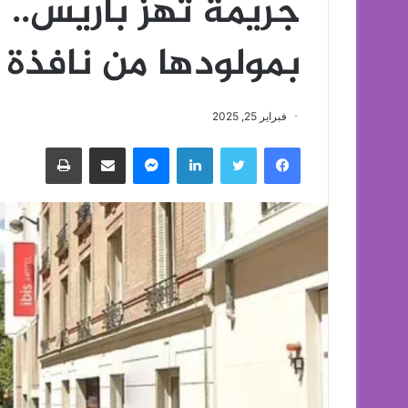
جريمة تهز باريس.. 
بمولودها من نافذة
فبراير 25, 2025
فيسبوك
تويتر
لينكدإن
ماسنجر
مشاركة عبر البريد
طباعة