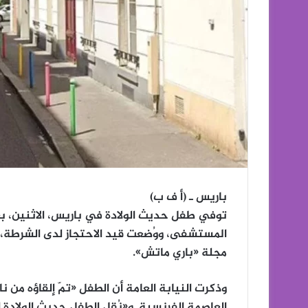
باريس ـ (أ ف ب)
توفي طفل حديث الولادة في باريس، الاثنين، بعد
المستشفى، ووُضعت قيد الاحتجاز لدى الشرطة، و
مجلة «باري ماتش».
وذكرت النيابة العامة أن الطفل «تمّ إلقاؤه من
العاصمة الفرنسية. و«نُقل الطفل حديث الولادة إل