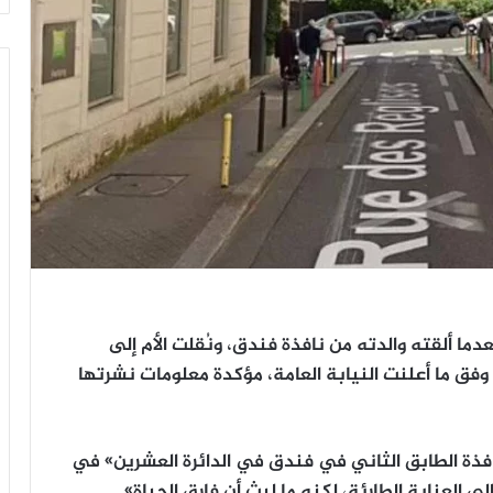
ما ألقته والدته من نافذة فندق، ونُقلت الأم إلى
فق ما أعلنت النيابة العامة، مؤكدة معلومات نشرتها
 نافذة الطابق الثاني في فندق في الدائرة العشرين» في
ى العناية الطارئة، لكنه ما لبث أن فارق الحياة».