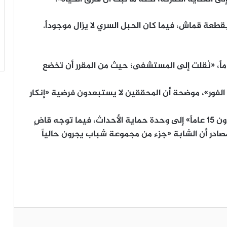
قطعة قماش، فيما كان الحبل السري لا يزال موجوداً.
 المصدر أن الأم، وهي أمريكية عمرها 18 عاماً، «نُقلت إلى المستشفى؛ حيث من المقرر أن تخضع
 الفور»، موضحة أن المحققين لا يستبعدون فرضية «إنكار
وأُوكلت مهمة التحقيق في جريمة «قتل قاصر دون 15 عاماً» إلى وحدة حماية الأحداث، فيما توجه قاضٍ
مصادر أن الشابة «جزء من مجموعة شباب يجرون حالياً