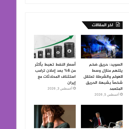
اخر المقالات
السويد: حريق ضخم
أسعار النفط تهبط بأكثر
يلتهم منازل وسط
من 6% بعد إعلان ترامب
لاهولم والشرطة تعتقل
استئناف المحادثات مع
شخصاً بشبهة الحريق
إيران
المتعمد
أغسطس 3, 2026
أغسطس 5, 2026