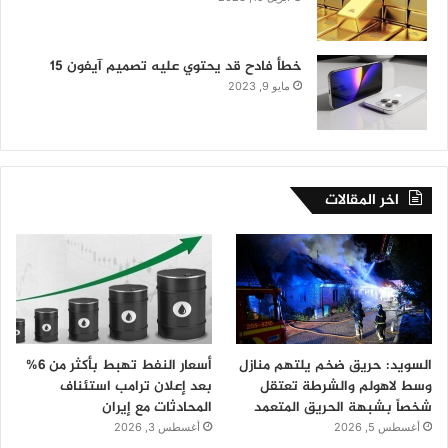
خطأ فادح قد يحتوي عليه تصميم آيفون 15
مايو 9, 2023
اخر المقالات
السويد: حريق ضخم يلتهم منازل
أسعار النفط تهبط بأكثر من 6%
وسط لاهولم والشرطة تعتقل
بعد إعلان ترامب استئناف
شخصاً بشبهة الحريق المتعمد
المحادثات مع إيران
أغسطس 5, 2026
أغسطس 3, 2026