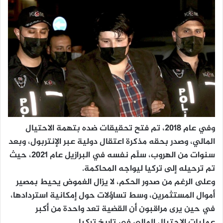
وفي عام 2018، تم فتح تحقيقات ضده بتهمة الاحتيال
المالي، وصدر بحقه مذكرة اعتقال دولية عبر الإنتربول، وبعد
سنوات من الهروب، سلّم نفسه في البرازيل عام 2021، حيث
تم ترحيله إلى تركيا ليواجه المحاكمة.
وعلى الرغم من صدور الحكم، لا يزال الغموض يحيط بمصير
أموال المستثمرين، وسط تساؤلات حول إمكانية استردادها،
في حين يرى مراقبون أن القضية تعد واحدة من أكبر
عمليات الاحتيال المالي في تاريخ تركيا.