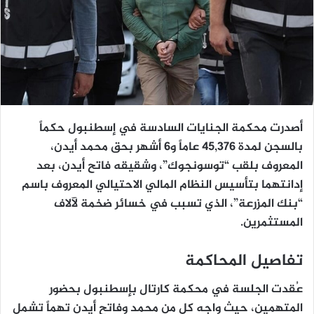
أصدرت محكمة الجنايات السادسة في إسطنبول حكماً
بالسجن لمدة 45,376 عاماً و6 أشهر بحق محمد أيدن،
المعروف بلقب “توسونجوك”، وشقيقه فاتح أيدن، بعد
إدانتهما بتأسيس النظام المالي الاحتيالي المعروف باسم
“بنك المزرعة”، الذي تسبب في خسائر ضخمة لآلاف
المستثمرين.
تفاصيل المحاكمة
عُقدت الجلسة في محكمة كارتال بإسطنبول بحضور
المتهمين، حيث واجه كل من محمد وفاتح أيدن تهماً تشمل