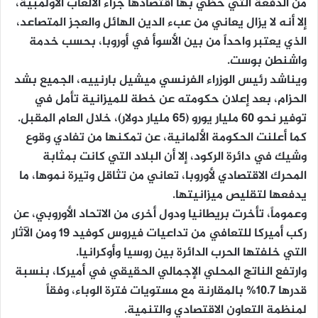
من الدفعة التي حُظي بها اقتصادها جراء الألعاب الأولمبية،
إلا أنه لا يزال يعاني من عبء الدين الهائل والعجز المتصاعد،
الذي يعتبر واحداً من بين الأسوأ في أوروبا، بحسب خدمة
واشنطن بوست.
ويناشد رئيس الوزراء الفرنسي ميشيل بارنييه، الجميع بشد
الحزام، بعد إعلان حكومته عن خطة للميزانية تأمل في
توفير نحو 60 مليار يورو (65 مليار دولار)، خلال العام المقبل.
كما أعلنت الحكومة الألمانية، عن تمكنها من تفادي وقوع
وشيك في دائرة الركود، إلا أن البلاد التي كانت بمثابة
المحرك الاقتصادي لأوروبا، تعاني من تثاقل وتيرة نموها، ما
يدفعها لتقليص ميزانيتها.
وعموماً، تأخرت بريطانيا ودول أخرى من الاتحاد الأوروبي، عن
ركب أميركا للتعافي من تداعيات فيروس كوفيد 19 ومن الآثار
التي خلفتها الحرب الدائرة بين روسيا وأوكرانيا.
وارتفع الناتج المحلي الإجمالي الحقيقي في أميركا، بنسبة
قدرها 10.7% بالمقارنة مع مستويات فترة الوباء، وفقاً
لمنظمة التعاون الاقتصادي والتنمية.