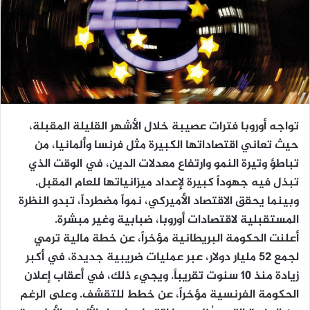
تواجه أوروبا فترات عصيبة خلال الأشهر القليلة المقبلة،
حيث تعاني اقتصاداتها الكبيرة مثل فرنسا وألمانيا، من
تباطؤ وتيرة النمو وارتفاع معدلات الدين، في الوقت الذي
تبذل فيه جهوداً كبيرة لإعداد ميزانياتها للعام المقبل.
وبينما يحقق الاقتصاد الأميركي، نمواً مضطرداً، تبدو النظرة
المستقبلية لاقتصادات أوروبا، ضبابية وغير مبشرة.
أعلنت الحكومة البريطانية مؤخراً، عن خطة مالية ترمي
لجمع 52 مليار دولار، عبر عمليات ضريبية جديدة، في أكبر
زيادة منذ 10 سنوت تقريباً. ويجيء ذلك، في أعقاب إعلان
الحكومة الفرنسية مؤخراً، عن خطط للتقشف. وعلى الرغم