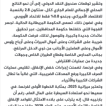
وتشير توقعات صندوق النقد الدولي، إلى أن نمو الناتج
المحلي الإجمالي للعام الجاري ككل، ستكون 2.8 بالنسبة
للاقتصاد الأميركي، وبنحو 0.8% فقط للاتحاد الأوروبي.
وفي غضون ذلك، تسعى الحكومة البريطانية الحالية، لجسر
الفجوة التي خلفتها حكومة المحافظين، عبر تحقيق
عائدات جديدة وكبيرة. وللوصول لذلك، فرضت الحكومة،
ضريبة على الشركات وعلى أموال الميراث وعلى أرباح رؤوس
الأموال وعلى العاملين الأجانب من ذوي الدخل المرتفع،
بجانب المدارس الخاصة وقطاع الطيران الخاص وجولات
جديدة من عمليات الاقتراض.
وفي فرنسا، تضمنت إجراءات خفض الإنفاق، تقليص عمليات
الصرف الكبيرة ورفع المعدلات الضريبية، التي غالباً ما تطال
الشركات الكبيرة والأثرياء.
وتعتبر ميزانية 2025، بمثابة الخطوة الأولى لفرنسا، في
سعيها نحو استعادة السيطرة على المال العام، رغم أن
بارنييه قال، إنه يترتب على بلاده الامتثال لقواعد الإنفاق
الخاصة بالاتحاد الأوروبي حتى العام 2029. وقفز عجز البلاد،