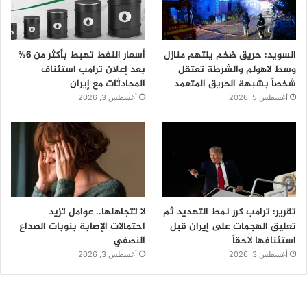
السويد: حريق ضخم يلتهم منازل
أسعار النفط تهبط بأكثر من 6%
وسط لاهولم والشرطة تعتقل
بعد إعلان ترامب استئناف
شخصاً بشبهة الحريق المتعمد
المحادثات مع إيران
أغسطس 5, 2026
أغسطس 3, 2026
تقرير: ترامب كرر نمط التهديد ثم
لا تتجاهلها.. عوامل تزيد
تعليق الهجمات على إيران قبل
احتمالات الإصابة بنوبات الصداع
استئنافها لاحقاً
النصفي
أغسطس 3, 2026
أغسطس 3, 2026