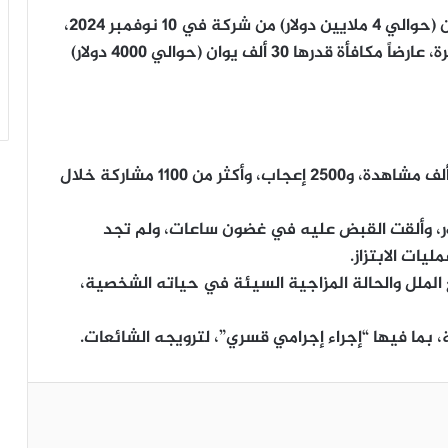
وفي منشوره، زعم “وانج” أنه ابتز 30 مليون يوان (حوالي 4 ملايين دولار) من شركة في 10 نوفمبر 2024،
كما ادعى امتلاكه مدفع رشاش و500 طلقة ذخيرة، عارضاً مكافأة قدرها 30 ألف يوان (حوالي 4000 دولار)
جذبت مشاركة وانج، الانتباه، حيث حصدت 350 ألف مشاهدة، و2500 إعجاب، وأكثر من 1100 مشاركة خلال
ر، وألقت القبض عليه في غضون ساعات، ولم تجد
ليات الابتزاز.
فع الملل والحالة المزاجية السيئة في حياته الشخصية،
بما فيها “إجراء إجرامي قسري”، لترويجه الشائعات.