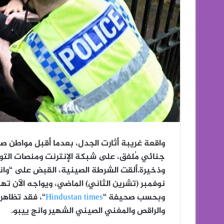
واقعة غريبة أثارت الجدل، بعدما أقبل مواطن 
جنائي مُلفق، على شبكة الإنترنت ومنصات التواص
نوفمبر (تشرين الثاني) الماضي، ويواجه الآن تهم
وبحسب صحيفة “
Hindustan times
“، فقد تظاهر
والراقص والمغني الصيني الشهير وانج ييبو.