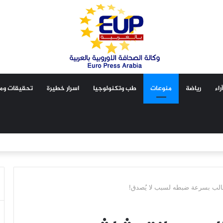
آراء
رياضة
منوعات
طب وتكنولوجيا
اسرار خطيرة
تحقيقات ومق
طالب بسرعة ضبطه لسبب لا يُصدق!