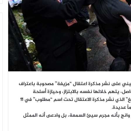
صيني على نشر مذكرة اعتقال “مزيفة” مصحوبة باعتراف
ل، يتهم خلالها نفسه بالابتزاز، وحيازة أسلحة
وذخيرة.ألقت الشرطة الصينية، القبض على “وانغ” الذي نشر مذكرة الاعتقال تحت اسم “مطلوب” في ١١
اً عديدة.
 وانج بأنه مجرم سيئ السمعة، بل وادعى أنه الممثل