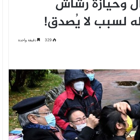
ل وحيازة رشاش
لسبب لا يُصدق!
329
دقيقة واحدة