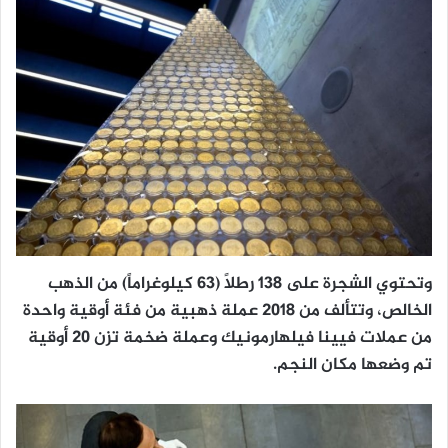
وتحتوي الشجرة على 138 رطلاً (63 كيلوغراماً) من الذهب
الخالص، وتتألف من 2018 عملة ذهبية من فئة أوقية واحدة
من عملات فيينا فيلهارمونيك وعملة ضخمة تزن 20 أوقية
تم وضعها مكان النجم.