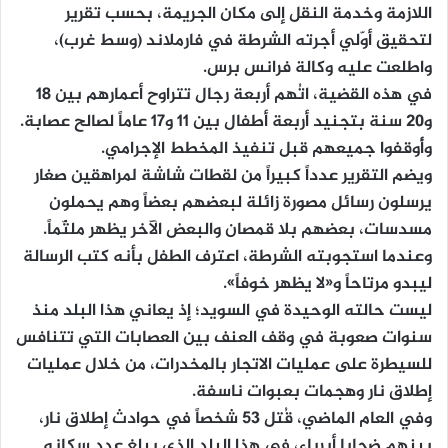
اللازمة وخدمة النقل إلى مكان الجريمة، بحسب تقرير
لتحقيق أوّلي أجرته الشرطة في فارملاند (وسط غرب)،
واطلعت عليه وكالة فرانس برس.
في هذه القضية، اتُهم أربعة رجال تتراوح أعمارهم بين 18
و20 سنة بتجنيد أربعة أطفال بين 11 و17 عاماً لصالح عصابة.
وأُوقفوا جميعهم قبل تنفيذ المخطط الإجرامي.
ويضم التقرير عدداً كبيراً من لقطات شاشة لمراهقين صغار
يرسلون رسائل مصورة زائلة لبعضهم بعضاً وهم يحملون
مسدسات، بعضهم بلا قمصان والبعض الآخر يظهر ملثّماً.
وعندما استجوبته الشرطة، اعترف الطفل بأنه كتب الرسالة
ليبدو مرتاحاً و«لا يظهر خوفاً».
ليست حالته الوحيدة في السويد؛ إذ يعاني هذا البلد منذ
سنوات صعوبة في وقف العنف بين العصابات التي تتنافس
للسيطرة على عمليات الاتجار بالمخدرات، من خلال عمليات
إطلاق نار وهجمات بعبوات ناسفة.
وفي العام الماضي، قُتل 53 شخصاً في حوادث إطلاق نار،
بينهم ضحايا أبرياء، في هذا البلد الذي يبلغ عدد سكانه