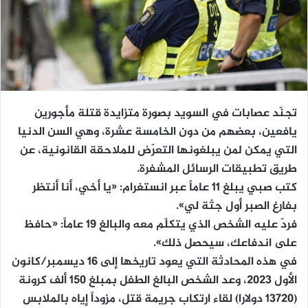
تجنّد عصابات في السويد بصورة متزايدة قتلة مأجورين
يافعين، بعضهم من دون الخامسة عشرة، وهي السن الدنيا
التي يمكن لمن يبلغونها التعرّض للملاحقة القانونية، عن
طريق تطبيقات الرسائل المشفرة.
كتب صبي يبلغ 11 عاماً عبر انستغرام: «يا أخي، أنا أنتظر
بفارغ الصبر أول جثة لي».
فردّ عليه الشخص الذي يتكلّم معه والبالغ 19 عاماً: «حافظ
على اندفاعك، سيحصل ذلك».
في هذه المحادثة التي يعود تاريخها إلى 16 ديسمبر/كانون
الأول 2023، وعد الشخص البالغ الطفل بمبلغ 150 ألف كرونة
(13720 دولارا) لقاء ارتكاب جريمة قتل، مزوداً إياه بالملابس