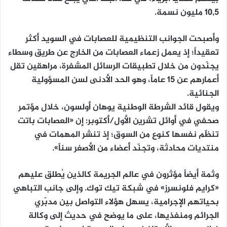
10,5 مليون نسمة.
وأصبحت الجوانب التنظيمية للعصابات في السويد أكثر
تعقيداً؛ إذ يعمل زعماء العصابات من الخارج عن طريق وسطاء
يجنّدون من خلال تطبيقات الرسائل المشفرة، مراهقين تقل
أعمارهم عن 15 عاماً، وهو الحد الأدنى لسن المسؤولية
الجنائية.
ويقول قائد الشرطة الوطنية يوهان أولسون، خلال مؤتمر
صحفي في أوائل تشرين الأول/أكتوبر: إن «العصابات باتت
تنظّم نفسها كنوع من السوق؛ إذ تنشر المهمات في
منتديات محادثة، وتجنّد أعضاء من الأصغر سناً».
وثمة أيضاً مؤثرون في عالم الجريمة كالذين يُطلق عليهم
«كرايم فلونسرز» في شبكة تيك توك. وإلى جانب التباهي
بحياتهم الإجرامية، يسهل هؤلاء التواصل بين مدبّري
الجرائم ومنفذيها، على ما يوضح في حديث إلى وكالة