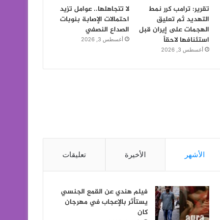
تقرير: ترامب كرر نمط
لا تتجاهلها.. عوامل تزيد
التهديد ثم تعليق
احتمالات الإصابة بنوبات
الهجمات على إيران قبل
الصداع النصفي
استئنافها لاحقاً
أغسطس 3, 2026
أغسطس 3, 2026