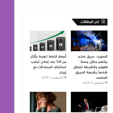
اخر المقالات
السويد: حريق ضخم
أسعار النفط تهبط بأكثر
يلتهم منازل وسط
من 6% بعد إعلان ترامب
لاهولم والشرطة تعتقل
استئناف المحادثات مع
شخصاً بشبهة الحريق
إيران
المتعمد
أغسطس 3, 2026
أغسطس 5, 2026