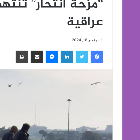
“مزحة انتحار” تنتهي
عراقية
نوفمبر 18, 2024
فيسبوك
تويتر
لينكدإن
ماسنجر
مشاركة عبر البريد
طباعة