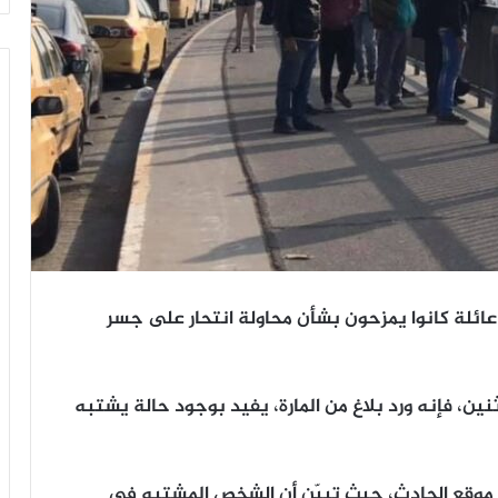
 عائلة كانوا يمزحون بشأن محاولة انتحار على جسر
ين، فإنه ورد بلاغ من المارة، يفيد بوجود حالة يشتبه
 موقع الحادث، حيث تبيّن أن الشخص المشتبه في