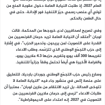
العام 2027، إذ طلبت النيابة العامة دخول عقوبة المنع من
تولي أي منصب رسمي حيّز التنفيذ فور الإدانة، حتى في
حال الطعن بالحكم.
وفي تصريح لصحافيين لدى خروجها من المحكمة، قالت
لوبان “أعتقد أن النيابة العامة تريد حرمان الفرنسيين من
القدرة على التصويت لمن يريدون، وتدمير الحزب”، في إشارة
إلى حزب التجمّع الوطني الذي تتزعّمه. وطلب الادعاء
تغريمها 300 ألف يورو وتغريم حزبها 4.3 ملايين يورو،
والغرامة الأخيرة هي أيضاً تحتمل وقفاً جزئياً للتنفيذ.
وسارع رئيس حزب التجمّع الوطني جوردان بارديلا، للتعليق
على منصة إكس في منشور جاء فيه “النيابة العامة لا
تتوخى العدالة، بل تريد الانتقام من مارين لوبان”، معتبراً أن
طلبات الادعاء “ترمي إلى حرمان ملايين الفرنسيين من
التصويت في 2027. إنه اعتداء على الديموقراطية”.