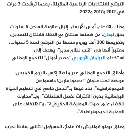
الترشح للانتخابات الرئاسية المقبلة، بعدما ترشحت 3 مرات
في 2012 و2017 و2022.
وطلب الادعاء، أمس الأربعاء، إنزال عقوبة السجن 5 سنوات
بحق
لوبان
، من ضمنها سنتان مع النفاذ قابلتان للتعديل،
وتغريمها 300 ألف يورو ومنعها من الترشح لمدة 5 سنوات،
معتبراً أنها في “قلب نظام مدبر”، يهدف إلى
استخدام
البرلمان الأوروبي
“مصدر أموال” للتجمع الوطني.
وأطلق التجمع الوطني عبر منصة إكس، اليوم الخميس،
عريضة تحت عنوان “ادعموا مارين! دافعوا عن
الديموقراطية”، ندد فيها بـ”تدخل فاضح في تنظيم الحياة
البرلمانية بدون الاكتراث لفصل السلطات”، وبـ”محاولة
للقضاء على صوت المعارضة الحقيقية”، و”الالتفاف على
العملية الديموقراطية”.
وعلق برونو غولنيش (74 عاماً)، المسؤول الثاني سابقاً لحزب