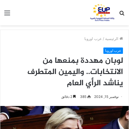
بحث
الق
عن
الرئيسية
/
عرب اوروبا
عرب اوروبا
لوبان مهددة بمنعها من
الانتخابات.. واليمين المتطرف
يناشد الرأي العام
نوفمبر 15, 2024
385
2 دقائق