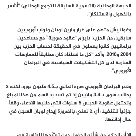
الجبهة الوطنية (التسمية السابقة للتجمع الوطني) “أشعر
بالذهول والاستنكار”.
وغولنيش متهم على غرار مارين لوبان ونواب أوروبيين
سابقين من الحزب، بإبرام “عقود صورية” مع مساعدين
برلمانيين كانوا يعملون في الحقيقة لحساب الحزب بين
2004 و2016. وأكد “كل ما فعلناه كان مطابقاً للممارسات
السارية لدى كل التشكيلات السياسية في البرلمان
الأوروبي”.
وقدر البرلمان الأوروبي ضرره المالي بـ4.5 مليون يورو، لكنه لا
يطالب سوى بـ3.4 ملايين إذ تم تسديد قسم من هذا المبلغ.
وتحتمل عقوبة الحبس 5 سنوات التي طلبها الادعاء، وقفاً
جزئياً للتنفيذ، أي لا تعني بالضرورة إيداع لوبان السجن في
حال إدانتها.
إلا أن الحكم من شأنه الحؤول دون ترشّحها للرئاسة في