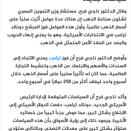
وقال الدكتور ناجي فرج، مستشار وزير التموين المصري
لشئون صناعة الذهب إن هناك عدة عوامل أثرت سلباً على
أسعار الذهب عالمياً، وأول هذه العوامل فوز المرشح دونالد
ترامب في الانتخابات الأمريكية، وهو ما يعني إنهاء الحروب
والبعد عن الملاذ الآمن المتمثل في الذهب.
وأوضح الدكتور ناجي فرج أن فوز
ترامب
يعني الاتجاه إلى
السندات والأسهم والابتعاد عن الذهب وتنشيط التجارة
العالمية، مما كان له تأثيراً سلبياً على أسعار الذهب خلال
أسبوع واحد ليفقد أكثر من 250 دولاراً في أسبوع واحد.
وأكد ناجي فرج أن السياسات المتوقعة لإدارة الرئيس
الأمريكي الجديد، دونالد ترامب، دفعت الدولار الأمريكي إلى
الارتفاع بشكل كبير، مما عوض جزءاً كبيراً من خسائره
الأخيرة. ويعود ذلك إلى رؤية الأسواق بأن هذه السياسات
ستؤثر بشكل كبير على معدلات التضخم، وبالتالي ستؤدي