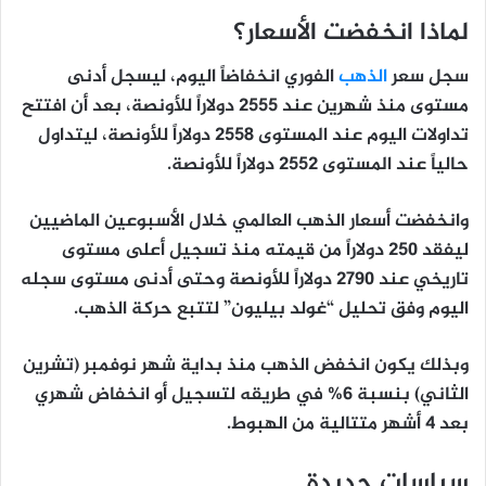
لماذا انخفضت الأسعار؟
سجل سعر
الذهب
الفوري انخفاضاً اليوم، ليسجل أدنى
مستوى منذ شهرين عند 2555 دولاراً للأونصة، بعد أن افتتح
تداولات اليوم عند المستوى 2558 دولاراً للأونصة، ليتداول
حالياً عند المستوى 2552 دولاراً للأونصة.
وانخفضت أسعار الذهب العالمي خلال الأسبوعين الماضيين
ليفقد 250 دولاراً من قيمته منذ تسجيل أعلى مستوى
تاريخي عند 2790 دولاراً للأونصة وحتى أدنى مستوى سجله
اليوم وفق تحليل “غولد بيليون” لتتبع حركة الذهب.
وبذلك يكون انخفض الذهب منذ بداية شهر نوفمبر (تشرين
الثاني) بنسبة 6% في طريقه لتسجيل أو انخفاض شهري
بعد 4 أشهر متتالية من الهبوط.
سياسات جديدة