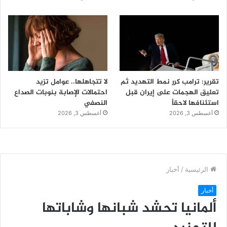
تقرير: ترامب كرر نمط التهديد ثم
لا تتجاهلها.. عوامل تزيد
تعليق الهجمات على إيران قبل
احتمالات الإصابة بنوبات الصداع
استئنافها لاحقاً
النصفي
أغسطس 3, 2026
أغسطس 3, 2026