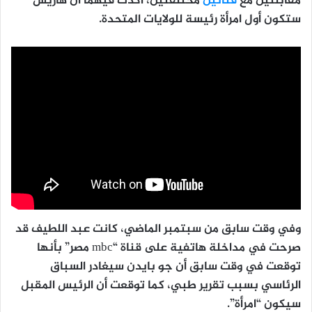
مقابلتين مع
قناتين
مختلفتين، أكدت فيهما أن هاريس
ستكون أول امرأة رئيسة للولايات المتحدة.
وفي وقت سابق من سبتمبر الماضي، كانت عبد اللطيف قد
صرحت في مداخلة هاتفية على قناة “mbc مصر” بأنها
توقعت في وقت سابق أن جو بايدن سيغادر السباق
الرئاسي بسبب تقرير طبي، كما توقعت أن الرئيس المقبل
سيكون “امرأة”.