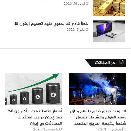
أبريل 19, 2023
خطأ فادح قد يحتوي عليه تصميم آيفون 15
مايو 9, 2023
اخر المقالات
السويد: حريق ضخم يلتهم منازل
أسعار النفط تهبط بأكثر من 6%
وسط لاهولم والشرطة تعتقل
بعد إعلان ترامب استئناف
شخصاً بشبهة الحريق المتعمد
المحادثات مع إيران
أغسطس 5, 2026
أغسطس 3, 2026