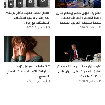
السويد: حريق ضخم يلتهم منازل
أسعار النفط تهبط بأكثر من 6%
وسط لاهولم والشرطة تعتقل
بعد إعلان ترامب استئناف
شخصاً بشبهة الحريق المتعمد
المحادثات مع إيران
أغسطس 5, 2026
أغسطس 3, 2026
تقرير: ترامب كرر نمط التهديد ثم
لا تتجاهلها.. عوامل تزيد
تعليق الهجمات على إيران قبل
احتمالات الإصابة بنوبات الصداع
استئنافها لاحقاً
النصفي
أغسطس 3, 2026
أغسطس 3, 2026