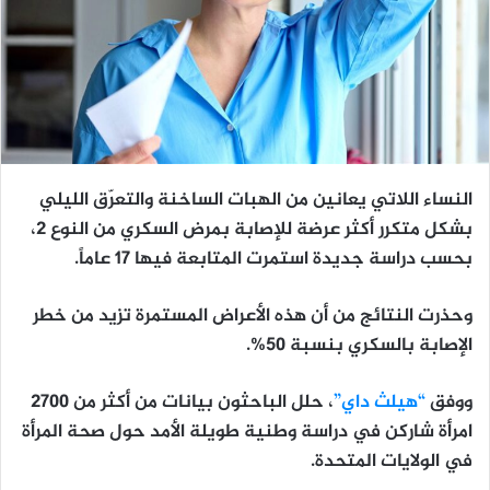
النساء اللاتي يعانين من الهبات الساخنة والتعرّق الليلي
بشكل متكرر أكثر عرضة للإصابة بمرض السكري من النوع 2،
بحسب دراسة جديدة استمرت المتابعة فيها 17 عاماً.
وحذرت النتائج من أن هذه الأعراض المستمرة تزيد من خطر
الإصابة بالسكري بنسبة 50%.
ووفق
“هيلث داي”
، حلل الباحثون بيانات من أكثر من 2700
امرأة شاركن في دراسة وطنية طويلة الأمد حول صحة المرأة
في الولايات المتحدة.