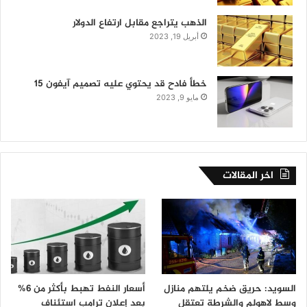
الذهب يتراجع مقابل ارتفاع الدولار
أبريل 19, 2023
خطأ فادح قد يحتوي عليه تصميم آيفون 15
مايو 9, 2023
اخر المقالات
السويد: حريق ضخم يلتهم منازل
أسعار النفط تهبط بأكثر من 6%
وسط لاهولم والشرطة تعتقل
بعد إعلان ترامب استئناف