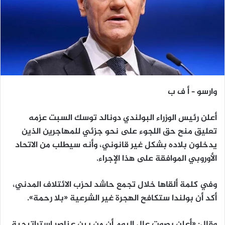
وارسو – أ ف ب
أعلن رئيس الوزراء البولندي دونالد توسك السبت عزمه
تعليق منح حق اللجوء على نحو جزئي للمهاجرين الذين
يدخلون بلاده بشكل غير قانوني، وأنه سيطلب من الاتحاد
الأوروبي الموافقة على هذا الإجراء.
وفي كلمة ألقاها خلال تجمع حاشد لحزب الائتلاف المدني،
أكد أن بولندا ستكافح الهجرة غير الشرعية «بلا رحمة».
وقال: «أعلن بصوت عالٍ اليوم أن من بين عناصر استراتيجية