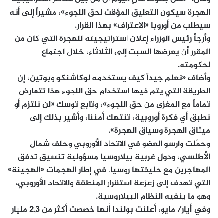
الهجرة سيكون التعليق المؤقت لحق اللجوء»، مشيراً إلى أنه
سيطلب من أوروبا «الاعتراف» بهذا القرار.
وأرجأ رئيس الوزراء إعلان استراتيجيته للهجرة التي كان من
المقرر أن يعرضها السبت إلى الثلاثاء، خلال اجتماع
لحكومته.
وأضاف «نعلم جيداً كيف يستخدمه لوكاشنكو وبوتين، إن
الطريقة التي يتم فيها استخدام حق اللجوء هذا تتعارض
تماماً مع المغزى من حق اللجوء»، وتابع توسك «لن نلتزم أو
نطبق أي فكرة أوروبية، تنتهك أمننا، وأشير بذلك إلى
ميثاق الهجرة وسياق الهجرة».
وحمّلت وارسو العضو في الاتحاد الأوروبي وحلف شمال
الأطلسي، ودول غربية بيلاروسيا مسؤولية تنسيق تدفق
المهاجرين مع حليفتها روسيا، في إطار الهجمات «الهجينة»
التي تهدف إلى زعزعة استقرار المنطقة والاتحاد الأوروبي،
وهو ما ينفيه النظام البيلاروسية.
وفي أيار/ مايو، أعلنت بولندا أنها خصصت أكثر من 2,3 مليار