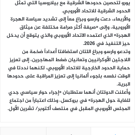
يورو لتحصين حدودها الشرقية مع بيلاروسيا التي تمثل
الحدود الشرقية للاتحاد الأوروبي.
والأربعاء، دعت وارسو وبراغ معاً إلى تشديد سياسة الهجرة
الأوروبية، وإلى «صيغة أكثر صرامة مختلفة عن ميثاق
الهجرة» الذي اعتمده الاتحاد الأوروبي والذي يتوقع أن يدخل
حيز التنفيذ في 2026.
وتدعو وارسو وبراغ اللتان استضافتا أعداداً ضخمة من
اللاجئين الأوكرانيين وتعانيان ضغط المهاجرين، إلى تعزيز
حماية الحدود الخارجية للاتحاد الأوروبي، لكنهما نددتا في
الوقت نفسه بلجوء ألمانيا إلى تعزيز المراقبة على حدودها
البرية.
وأعلنت الدولتان أنهما ستطلبان «إجراء حوار سياسي جدي
للغاية حول الهجرة» في بروكسل، وذلك اعتباراً من اجتماع
المجلس الأوروبي المقبل في منتصف أكتوبر/ تشرين الأول.