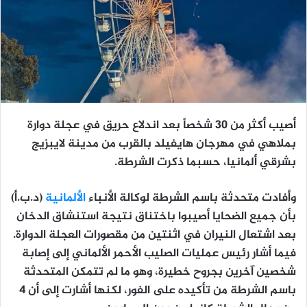
أصيب أكثر من 30 شخصاً بعد اندلاع حريق في عجلة دوارة
بملاهي في مهرجان هايفيلد بالقرب من مدينة لايبزيج
بشرقي ألمانيا، حسبما ذكرت الشرطة.
وأفادت متحدثة باسم الشرطة لوكالة الأنباء
الألمانية
(د.ب.أ)
بأن جميع الضحايا أصيبوا باختناق نتيجة استنشاق الدخان
بعد اشتعال النيران في اثنتين من مقصورات العجلة الدوارة.
فيما أشار رئيس عمليات الصليب الأحمر الألماني إلى إصابة
شخصين آخرين بجروح خطيرة، وهو ما لم تتمكن المتحدثة
باسم الشرطة من تأكيده على الفور، لكنها أشارت إلى أن 4