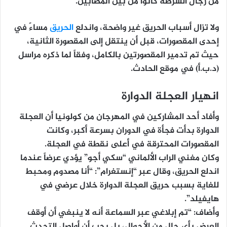
من رجال الشرطة كانوا من بين المصابين.
ولا تزال أسباب الحريق غير واضحة، واندلع
الحريق
مساءً في
إحدى المقصورات، قبل أن ينتقل إلى المقصورة الثانية،
حيث تم تدمير المقصورتين بالكامل، وفقاً لما ذكره مراسل
(د.ب.أ) في موقع الحادث.
انهيار العجلة الدوارة
وأفاد أحد المشاركين في المهرجان من كولونيا أن العجلة
الدوارة بدأت فجأة في الدوران بسرعة أكبر، وكانت
المقصورات المحترقة في أعلى نقطة في العجلة.
وكان مغني الراب الألماني “سكي أجو” يؤدي عرضاً عندما
اندلع الحريق، وقال عبر “إنستغرام”: “أنا مصدوم ومحبط
للغاية بسبب حريق العجلة الدوارة خلال عرضي في
هايفيلد”.
وأضاف: “تم إبلاغي عبر السماعة أنه لا ينبغي أن أوقف
العرض بأي حال من الأحوال، بل يجب أن أواصل التحدث