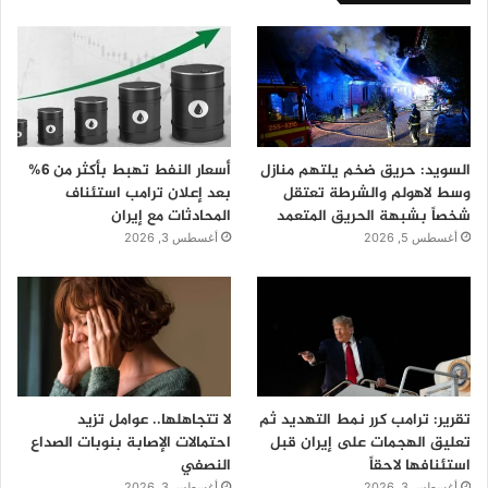
السويد: حريق ضخم يلتهم منازل
أسعار النفط تهبط بأكثر من 6%
وسط لاهولم والشرطة تعتقل
بعد إعلان ترامب استئناف
شخصاً بشبهة الحريق المتعمد
المحادثات مع إيران
أغسطس 5, 2026
أغسطس 3, 2026
تقرير: ترامب كرر نمط التهديد ثم
لا تتجاهلها.. عوامل تزيد
تعليق الهجمات على إيران قبل
احتمالات الإصابة بنوبات الصداع
استئنافها لاحقاً
النصفي
أغسطس 3, 2026
أغسطس 3, 2026