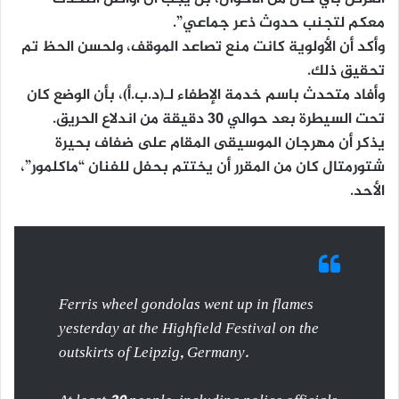
معكم لتجنب حدوث ذعر جماعي”.
وأكد أن الأولوية كانت منع تصاعد الموقف، ولحسن الحظ تم
تحقيق ذلك.
وأفاد متحدث باسم خدمة الإطفاء لـ(د.ب.أ)، بأن الوضع كان
تحت السيطرة بعد حوالي 30 دقيقة من اندلاع الحريق.
يذكر أن مهرجان الموسيقى المقام على ضفاف بحيرة
شتورمتال كان من المقرر أن يختتم بحفل للفنان “ماكلمور”،
الأحد.
Ferris wheel gondolas went up in flames
yesterday at the Highfield Festival on the
outskirts of Leipzig, Germany.