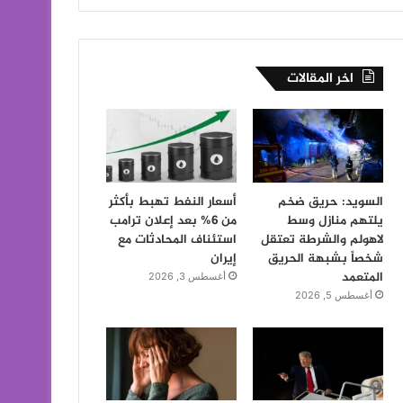
اخر المقالات
السويد: حريق ضخم
أسعار النفط تهبط بأكثر
يلتهم منازل وسط
من 6% بعد إعلان ترامب
لاهولم والشرطة تعتقل
استئناف المحادثات مع
شخصاً بشبهة الحريق
إيران
المتعمد
أغسطس 3, 2026
أغسطس 5, 2026