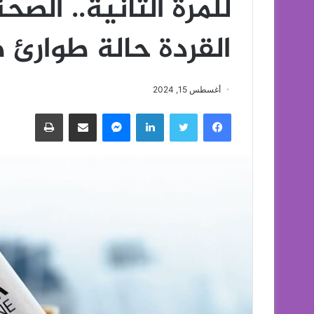
للمرة الثانية.. الص
القردة حالة طوارئ 
أغسطس 15, 2024
فيسبوك
تويتر
لينكدإن
ماسنجر
مشاركة عبر البريد
طباعة