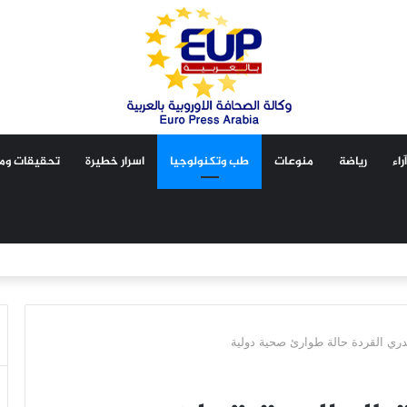
آراء
رياضة
منوعات
طب وتكنولوجيا
اسرار خطيرة
تحقيقات ومق
 جدري القردة حالة طوارئ صحية دولية