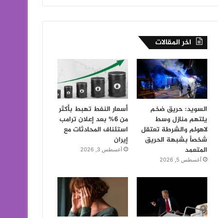
اخر المقالات
السويد: حريق ضخم
أسعار النفط تهبط بأكثر
يلتهم منازل وسط
من 6% بعد إعلان ترامب
لاهولم والشرطة تعتقل
استئناف المحادثات مع
شخصاً بشبهة الحريق
إيران
المتعمد
أغسطس 3, 2026
أغسطس 5, 2026