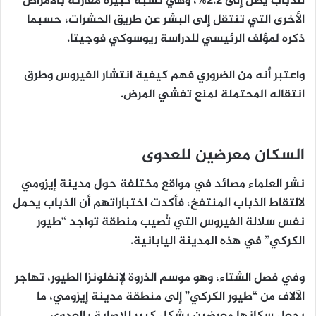
للذباب يصل إلى 2.2%، وهي نسبة كبيرة مقارنة بالأمراض
الأخرى التي تنتقل إلى البشر عن طريق الحشرات، حسبما
ذكره لمؤلف الرئيسي للدراسة ريوسوكي فوجيتا.
واعتبر أنه من الضروري فهم كيفية انتشار الفيروس وطرق
انتقاله المحتملة لمنع تفشي المرض.
السكان معرضين للعدوى
نشر العلماء مصائد في مواقع مختلفة حول مدينة إيزومي
لالتقاط الذباب المنتفخ، فأكدت اختباراتهم أن الذباب يحمل
نفس سلالة الفيروس التي تُصيب منطقة تواجد “طيور
الكركي” في هذه المدينة اليابانية.
وفي فصل الشتاء، وهو موسم الذروة لإنفلونزا الطيور، تهاجر
الآلاف من “طيور الكركي” إلى منطقة مدينة إيزومي، ما