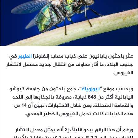
عثر باحثون يابانيون على ذباب مصاب إنفلونزا
الطيور
في
جنوب البلاد، ما أثار مخاوف من انتقال جديد محتمل لانتشار
الفيروس.
وبحسب موقع “
نيوزويك
“، جمع باحثون من جامعة كيوشو
اليابانية أكثر من 648 ذبابة، معروفة بانجذابها إلى اللحم
والقمامة المتحللة. ومن خلال الاختبارات، تبيّن أن 14 من
هذه الذبابات كانت تحمل الفيروس الخطير المعدي.
ورغم أن هذا الرقم يبدو قليلاً، إلا أنه يمثل معدل انتشار