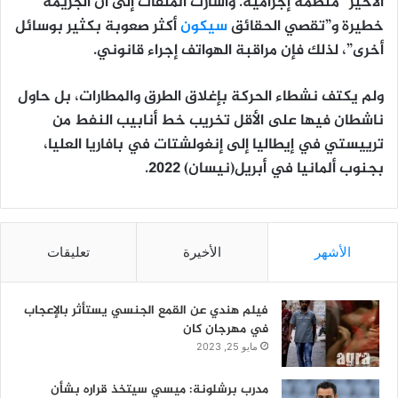
الأخير” منظمة إجرامية. وأشارت الملفات إلى أن الجريمة
خطيرة و”تقصي الحقائق
سيكون
أكثر صعوبة بكثير بوسائل
أخرى”، لذلك فإن مراقبة الهواتف إجراء قانوني.
ولم يكتف نشطاء الحركة بإغلاق الطرق والمطارات، بل حاول
ناشطان فيها على الأقل تخريب خط أنابيب النفط من
ترييستي في إيطاليا إلى إنغولشتات في بافاريا العليا،
بجنوب ألمانيا في أبريل(نيسان) 2022.
الأشهر
الأخيرة
تعليقات
فيلم هندي عن القمع الجنسي يستأثر بالإعجاب
في مهرجان كان
مايو 25, 2023
مدرب برشلونة: ميسي سيتخذ قراره بشأن