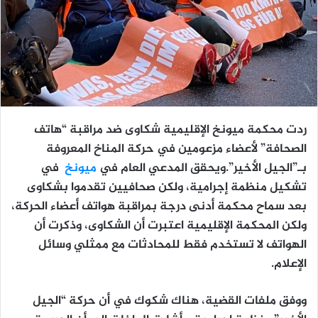
ردت محكمة ميونخ الإقليمية شكاوى ضد مراقبة “هاتف
الصحافة” لأعضاء مزعومين في حركة المناخ المعروفة
بـ”الجيل الأخير”.ويحقق المدعي العام في
ميونخ
في
تشكيل منظمة إجرامية، ولكن صحافيين تقدموا بشكاوى
بعد سماح محكمة أدنى درجة بمراقبة هواتف أعضاء الحركة،
ولكن المحكمة الإقليمية اعتبرت أن الشكاوى، وذكرت أن
الهواتف لا تستخدم فقط للمحادثات مع ممثلي وسائل
الإعلام.
ووفق ملفات القضية، هناك شكوك في أن حركة “الجيل