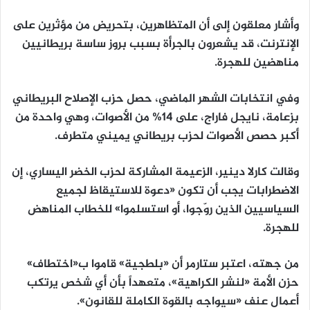
وأشار معلقون إلى أن المتظاهرين، بتحريض من مؤثرين على
الإنترنت، قد يشعرون بالجرأة بسبب بروز ساسة بريطانيين
مناهضين للهجرة.
وفي انتخابات الشهر الماضي، حصل حزب الإصلاح البريطاني
بزعامة، نايجل فاراج، على 14% من الأصوات، وهي واحدة من
أكبر حصص الأصوات لحزب بريطاني يميني متطرف.
وقالت كارلا دينير، الزعيمة المشاركة لحزب الخضر اليساري، إن
الاضطرابات يجب أن تكون «دعوة للاستيقاظ لجميع
السياسيين الذين روّجوا، أو استسلموا» للخطاب المناهض
للهجرة.
من جهته، اعتبر ستارمر أن «بلطجية» قاموا ب«اختطاف»
حزن الأمة «لنشر الكراهية»، متعهداً بأن أي شخص يرتكب
أعمال عنف «سيواجه بالقوة الكاملة للقانون».