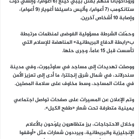
وروداكوبانا متهم بقتل بيبي كينغ (6 أعوام)، وإلسي دوت
ستانكومب (7 أعوام)، وأليس داسيلفا أغويار (9 أعوام)،
وإصابة 10 أشخاص آخرين.
وحمّلت الشرطة مسؤولية الفوضى لمنظمات مرتبطة
ب«رابطة الدفاع البريطانية» المناهضة للإسلام التي
تأسست قبل 15 عاماً، وجرى حلها.
ووصلت تهديدات إلى مساجد في ساوثبورت، وفي مدينة
سندرلاند، في شمال شرق إنجلترا، ما أدى إلى تعزيز الأمن
في مئات المساجد، وسط مخاوف على سلامة المصلين.
وتم الإعلان عن المسيرات على صفحات تواصل اجتماعي
يمينية متطرفة تحت شعار «طفح الكيل».
وخلال الاحتجاجات، برز متظاهرون يلوّحون بالأعلام
الإنجليزية والبريطانية، ويرددون شعارات مثل «أوقفوا