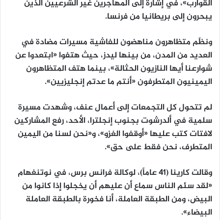
القوارب»، في إشارة إلى المهاجرين غير الشرعيين الذين
يبحرون إلى بريطانيا من فرنسا.
ونظّم متظاهرون مناهضون للفاشية مسيرات مضادة في
العديد من المدن، من بينها ليدز، حيث هتفوا «ابتعدوا عن
شوارعنا أيها النازيون الحثالة»، بينما هتف المتظاهرون
اليمينيون المتطرفون «أنتم ما عدتم إنجليزيين».
لم تتحول كل التجمعات إلى أعمال عنف، وشهدت مسيرة
سلمية في ألدرشوت بجنوب إنجلترا، الأحد، رفع المشاركين
لافتات كتب عليها «أوقفوا الغزو»، و«نحن لسنا من اليمين
المتطرف، نحن فقط على حق».
وقالت كارينا (41 عاماً)، لوكالة فرانس برس، في نوتنغهام
«لقد سئم الناس سماع أن عليهم أن يخجلوا إذا كانوا من
البيض، ومن الطبقة العاملة، أنا فخورة بالطبقة العاملة
البيضاء».