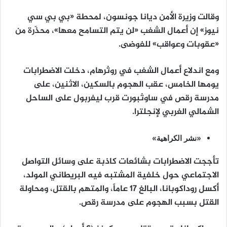
وقالت وزيرة الأمن ديانا جونسون، لمحطة «بي بي سي
نيوز» إن أعمال الشغب «لن يتم التسامح معها»، محذّرة من
«عقوبات وعواقب» للفوضى.
ومع اندلاع أعمال الشغب في روثرهام، دخلت الاضطرابات
يومها الخامس، عقب الهجوم بالسكين، الاثنين، على
مدرسة رقص في ساوثبورت قرب ليفربول على الساحل
الشمالي الغربي لإنجلترا.
«نشر الكراهية»
تأججت الاضطرابات بشائعات كاذبة على وسائل التواصل
الاجتماعي حول خلفية المشتبه فيه البريطاني المولد،
أكسل روداكوبانا، البالغ 17 عاماً، والمتهم بالقتل، ومحاولة
القتل بسبب الهجوم على مدرسة رقص.