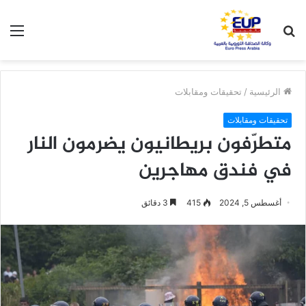
بحث
الق
عن
الرئيسية
/
تحقيقات ومقابلات
تحقيقات ومقابلات
متطرّفون بريطانيون يضرمون النار
في فندق مهاجرين
أغسطس 5, 2024
415
3 دقائق