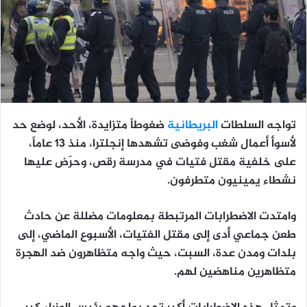
تواجه السلطات
البريطانية
ضغوطاً متزايدة، الأحد، لوضع حد
لأسوأ أعمال شغب وفوضى تشهدها إنجلترا، منذ 13 عاماً،
على خلفية مقتل فتيات في مدرسة رقص، وحرّض عليها
نشطاء يمينيون متطرفون.
وامتدت الاضطرابات المرتبطة بمعلومات مضللة عن حادث
طعن جماعي أدى إلى مقتل الفتيات، الأسبوع الماضي، إلى
بلدات ومدن عدة، السبت، حيث واجه متظاهرون ضد الهجرة
متظاهرين مناهضين لهم.