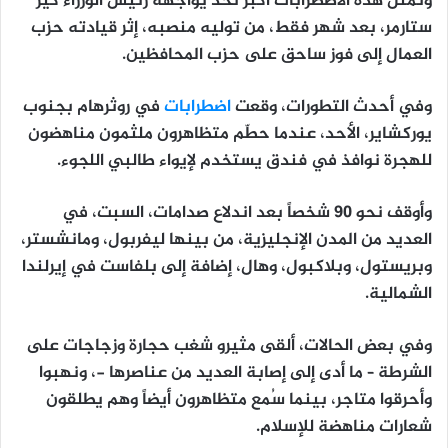
وتمثل هذه الاضطرابات أكبر تحد يواجهه رئيس الوزراء كير
ستارمر، بعد شهر فقط، من توليه منصبه، إثر قيادته حزب
العمال إلى فوز ساحق على حزب المحافظين.
وفي أحدث التطورات، وقعت
اضطرابات
في روثرهام بجنوب
يوركشاير، الأحد، عندما حطّم متظاهرون ملثمون مناهضون
للهجرة نوافذ في فندق يستخدم لإيواء طالبي اللجوء.
وأوقف نحو 90 شخصاً بعد اندلاع صدامات، السبت، في
العديد من المدن الإنجليزية، من بينها ليفربول، ومانشستر،
وبريستول، وبلاكبول، وهال، إضافة إلى بلفاست في إيرلندا
الشمالية.
وفي بعض الحالات، ألقى مثيرو شغب حجارة وزجاجات على
الشرطة – ما أدى إلى إصابة العديد من عناصرها -، ونهبوا
وأحرقوا متاجر، بينما سُمع متظاهرون أيضاً وهم يطلقون
شعارات مناهضة للإسلام.