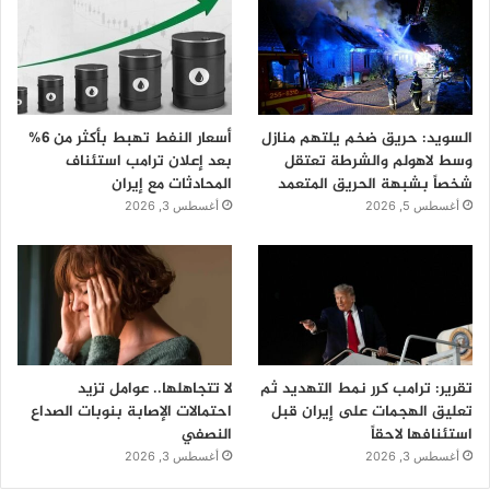
السويد: حريق ضخم يلتهم منازل
أسعار النفط تهبط بأكثر من 6%
وسط لاهولم والشرطة تعتقل
بعد إعلان ترامب استئناف
شخصاً بشبهة الحريق المتعمد
المحادثات مع إيران
أغسطس 5, 2026
أغسطس 3, 2026
تقرير: ترامب كرر نمط التهديد ثم
لا تتجاهلها.. عوامل تزيد
تعليق الهجمات على إيران قبل
احتمالات الإصابة بنوبات الصداع
استئنافها لاحقاً
النصفي
أغسطس 3, 2026
أغسطس 3, 2026