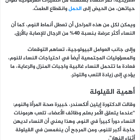
الأمريكية، تمر النساء بسلسلة من التغيرات الهرمونية طوال
حياتهن، من الحيض إلى
الحمل
وانقطاع الطمث.
ويمكن لكل من هذه المراحل أن تعطل أنماط النوم، كما أن
النساء أكثر عرضة بنسبة 40% من الرجال للإصابة بالأرق.
وإلى جانب العوامل البيولوجية، تساهم التوقعات
والمسؤوليات المجتمعية أيضاً في احتياجات النساء للنوم،
فعادة ما تتحمل النساء غالبية واجبات المنزل والرعاية، ما
يؤدي إلى زيادة التعب والتوتر.
أهمية القيلولة
وقالت الدكتورة إيلين ألكسندر، خبيرة صحة المرأة والنوم:
“عندما يتعلق الأمر بعلم وظائف الأعضاء، تلعب هرمونات
النساء دوراً كبيراً في النوم. وهذا يعني أن النساء لديهن
حاجة أكبر للنوم، ومن المرجح أن ينغمسن في القيلولة
أثناء النهار”.