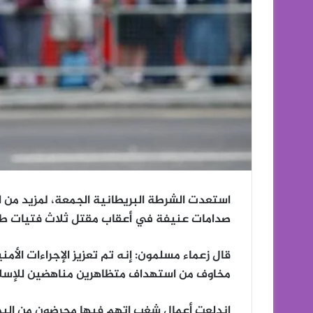
استعدت الشرطة البريطانية الجمعة، لمزيد من 
صدامات عنيفة في أعقاب مقتل ثلاث فتيات طعن
قال زعماء مسلمون: إنه تم تعزيز الإجراءات الأ
مخاوف من استهداف متظاهرين مناهضين للإسلام 
اندلعت أعمال شغب اتهم فيها محرضون من اليمي