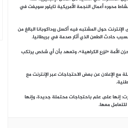
شاط محوره أعمال النجمة الأمريكية تايلور سويفت في
لإنترنت حول المشتبه فيه أكسل روداكوبانا البالغ من
زن الأمة «لزرع الكراهية»، وتعهد بأن أي شخص يرتكب
لة مع الإعلان عن بعض الاحتجاجات عبر الإنترنت مع
طنية.
: إنها على علم باحتجاجات محتملة جديدة، وإنها
لتعامل معها.