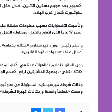
الأسبوع بعد هجوم بسكين الاثنين، خلال حفل ن
ساوثبورت شمال غرب البلاد.
وتأججت الاضطرابات بسبب معلومات مضللة على ا
العمر 17 عاماً الذي اتُهم بالقتل، ومحاولة القتل بسبب حادث الطعن الذي أثار صدمة في بريطانيا.
واتهم رئيس الوزراء كير ستارمر «حثالة بخطف» ح
أعمال عنف «سيواجه قوة القانون».
ومن المقرر تنظيم تظاهرات عدة في الأيام المقب
لافتة «كفى»، ودعوة المشاركين لرفع الأعلام الو
وقالت شرطة ميرسيسايد المسؤولة عن ساوثبورت
وضعت «خططاً واسعة وإمكانات كبيرة للشرطة» ل
فيسبوك
تويتر
ماسنجر