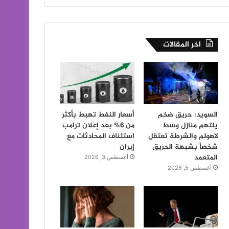
اخر المقالات
السويد: حريق ضخم
أسعار النفط تهبط بأكثر
يلتهم منازل وسط
من 6% بعد إعلان ترامب
لاهولم والشرطة تعتقل
استئناف المحادثات مع
شخصاً بشبهة الحريق
إيران
المتعمد
أغسطس 3, 2026
أغسطس 5, 2026