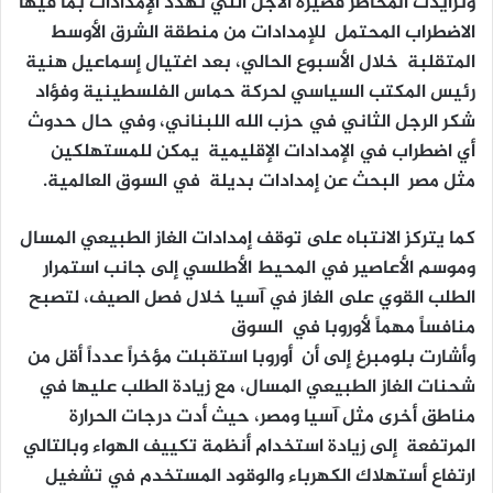
وتزايدت المخاطر قصيرة الأجل التي تهدد الإمدادات بما فيها
الاضطراب المحتمل للإمدادات من منطقة الشرق الأوسط
المتقلبة خلال الأسبوع الحالي، بعد اغتيال إسماعيل هنية
رئيس المكتب السياسي لحركة حماس الفلسطينية وفؤاد
شكر الرجل الثاني في حزب الله اللبناني، وفي حال حدوث
أي اضطراب في الإمدادات الإقليمية يمكن للمستهلكين
مثل مصر البحث عن إمدادات بديلة في السوق العالمية.
كما يتركز الانتباه على توقف إمدادات الغاز الطبيعي المسال
وموسم الأعاصير في المحيط الأطلسي إلى جانب استمرار
الطلب القوي على الغاز في آسيا خلال فصل الصيف، لتصبح
منافساً مهماً لأوروبا في السوق
وأشارت بلومبرغ إلى أن أوروبا استقبلت مؤخراً عدداً أقل من
شحنات الغاز الطبيعي المسال، مع زيادة الطلب عليها في
مناطق أخرى مثل آسيا ومصر، حيث أدت درجات الحرارة
المرتفعة إلى زيادة استخدام أنظمة تكييف الهواء وبالتالي
ارتفاع أستهلاك الكهرباء والوقود المستخدم في تشغيل