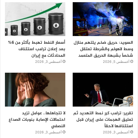
السويد: حريق ضخم يلتهم منازل
أسعار النفط تهبط بأكثر من 6%
وسط لاهولم والشرطة تعتقل
بعد إعلان ترامب استئناف
شخصاً بشبهة الحريق المتعمد
المحادثات مع إيران
أغسطس 5, 2026
أغسطس 3, 2026
تقرير: ترامب كرر نمط التهديد ثم
لا تتجاهلها.. عوامل تزيد
تعليق الهجمات على إيران قبل
احتمالات الإصابة بنوبات الصداع
استئنافها لاحقاً
النصفي
أغسطس 3, 2026
أغسطس 3, 2026