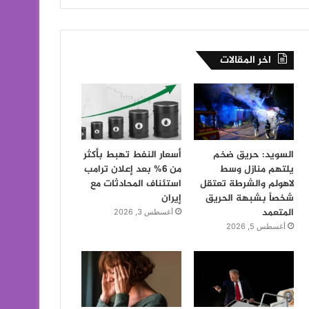
اخر المقالات
السويد: حريق ضخم
أسعار النفط تهبط بأكثر
يلتهم منازل وسط
من 6% بعد إعلان ترامب
لاهولم والشرطة تعتقل
استئناف المحادثات مع
شخصاً بشبهة الحريق
إيران
المتعمد
أغسطس 3, 2026
أغسطس 5, 2026