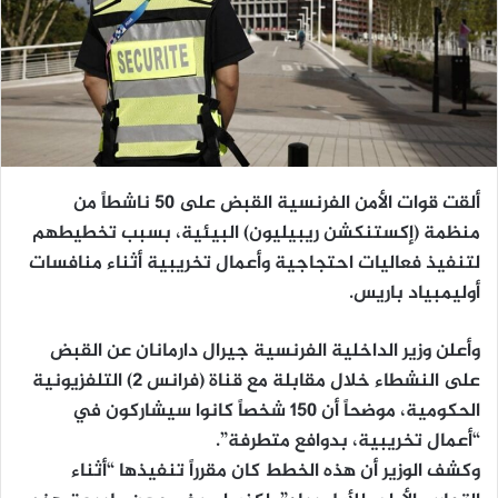
ألقت قوات الأمن الفرنسية القبض على 50 ناشطاً من
منظمة (إكستنكشن ريبيليون) البيئية، بسبب تخطيطهم
لتنفيذ فعاليات احتجاجية وأعمال تخريبية أثناء منافسات
أوليمبياد باريس.
وأعلن وزير الداخلية الفرنسية جيرال دارمانان عن القبض
على النشطاء خلال مقابلة مع قناة (فرانس 2) التلفزيونية
الحكومية، موضحاً أن 150 شخصاً كانوا سيشاركون في
“أعمال تخريبية، بدوافع متطرفة”.
وكشف الوزير أن هذه الخطط كان مقرراً تنفيذها “أثناء