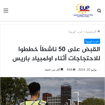
بحث
الق
عن
الرئيسية
/
عرب اوروبا
عرب اوروبا
القبض على 50 ناشطاً خططوا
للاحتجاجات أثناء اولمبياد باريس
يوليو 30, 2024
408
أقل من دقيقة