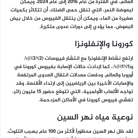
العالم، في الفترة من عام 2016 إلى عام 2024. ويمكن
لبعوضة النمر، التي تنقل حمى الضنك، أن تتكاثر بكميات
صغيرة من الماء، ويمكن أن ينتقل الفيروس من خلال بيض
البعوض، مما يؤدي إلى دورات عدوى متكررة.
كورونا والإنفلونزا
ارتفع نشاط الإنفلونزا مع انتشار فيروسات A(H3N2)
وA(H1N1)، كما ازدادت حالات الإصابة بفيروس كورونا في
أوروبا والعالم. ودفعت معدلات انتقال العدوى المرتفعة
والإصابات الأخيرة بين الرياضيين إلى ارتداء الأقنعة. وقد
تواجه الألعاب الأولمبية، التي تتوقع حضور 15 مليون زائر،
تفشي فيروس كورونا في الأماكن المزدحمة.
نوعية مياه نهر السين
لقد ظل نهر السين محظوراً لأكثر من 100 عام بسبب التلوث.