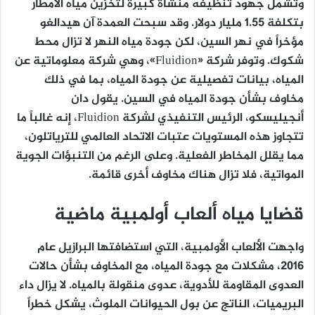
وتشمل جهود تنظيفه منشأة كبيرة لتخزين مياه الأمطار
بتكلفة 1.55 مليار دولار. وقد سبحت العمدة آن هيدالغو
مؤخراً في نهر السين، لكن جودة مياه النهر لا تزال محط
شكوك. وتوفر شركة «Fluidion»، وهي شركة معلوماتية عن
المياه، بيانات تفصيلية عن جودة المياه، بما في ذلك
مخاوف بشأن جودة المياه في السين. يقول دان
أنجيليسكو، الرئيس التنفيذي لشركة Fluidion، إنه غالباً ما
تتجاوز هذه المستويات عتبات الاتحاد العالمي للترياتلون،
مما يقلل المخاطر الفعلية. وعلى الرغم من التنبؤات الجوية
المواتية، فلا تزال هناك مخاوف أخرى قائمة.
قضايا مياه ألعاب أولمبية ماضية
واجهت الألعاب الأولمبية، التي استضافتها البرازيل عام
2016، مشكلات مع جودة المياه، مع المخاوف بشأن حالات
العدوى المقاومة للأدوية، عدوى منقولة بالمياه. لا يزال داء
البريميات، الناتج عن بول الحيوانات الملوث، يشكل خطراً