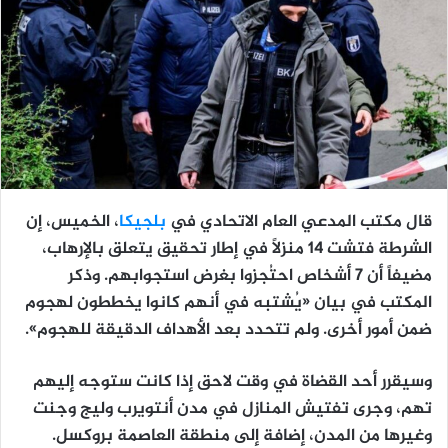
قال مكتب المدعي العام الاتحادي في
بلجيكا
، الخميس، إن
الشرطة فتشت 14 منزلاً في إطار تحقيق يتعلق بالإرهاب،
مضيفاً أن 7 أشخاص احتُجزوا بغرض استجوابهم. وذكر
المكتب في بيان «يُشتبه في أنهم كانوا يخططون لهجوم
ضمن أمور أخرى. ولم تتحدد بعد الأهداف الدقيقة للهجوم».
وسيقرر أحد القضاة في وقت لاحق إذا كانت ستوجه إليهم
تهم، وجرى تفتيش المنازل في مدن أنتويرب وليج وجنت
وغيرها من المدن، إضافة إلى منطقة العاصمة بروكسل.