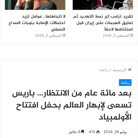
تقرير: ترامب كرر نمط التهديد ثم
لا تتجاهلها.. عوامل تزيد
تعليق الهجمات على إيران قبل
احتمالات الإصابة بنوبات الصداع
استئنافها لاحقاً
النصفي
أغسطس 3, 2026
أغسطس 3, 2026