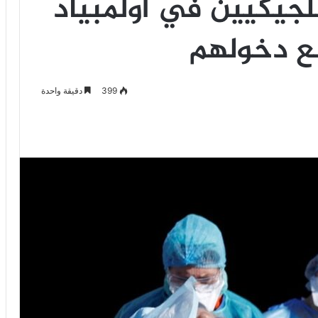
بلجيكيين في أولمبياد
نع دخولهم
399
دقيقة واحدة