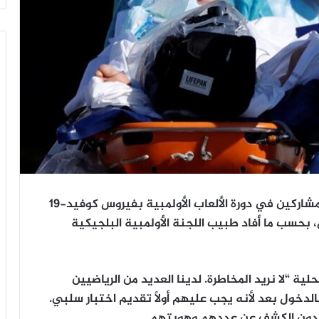
ثبتت إصابة العديد من الرياضيين البلجيكيين المشاركين في دورة الألعاب الأولمبية بفيروس كوفيد-19
، بحسب ما أفاد طبيب اللجنة الأولمبية البلجيكية
ية “لا نريد المخاطرة. لدينا العديد من الرياضيين
الدخول بعد لأنه يجب عليهم أولاً تقديم اختبار سلبي.
”، دون الكشف عن عددهم وهويتهم.