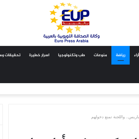
آراء
رياضة
منوعات
طب وتكنولوجيا
اسرار خطيرة
تحقيقات ومق
باريس.. واللجنة تمنع دخولهم