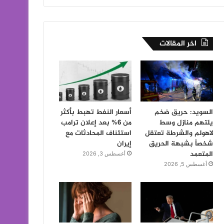
اخر المقالات
السويد: حريق ضخم
أسعار النفط تهبط بأكثر
يلتهم منازل وسط
من 6% بعد إعلان ترامب
لاهولم والشرطة تعتقل
استئناف المحادثات مع
شخصاً بشبهة الحريق
إيران
المتعمد
أغسطس 3, 2026
أغسطس 5, 2026