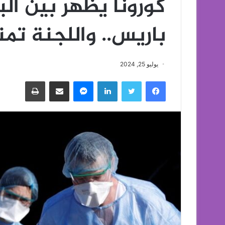
كورونا يظهر بين ال
باريس.. واللجنة تم
يوليو 25, 2024
فيسبوك
تويتر
لينكدإن
ماسنجر
مشاركة عبر البريد
طباعة