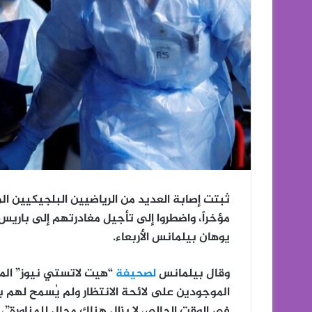
مؤخراً، واضطروا إلى تأجيل مغادرتهم إلى باريس
يوهان بيلمانس الأربعاء.
وقال بيلمانس
لصحيفة
“هيت لاتستي نيوز” المحل
الموجودين على لائحة الانتظار ولم يُسمح لهم ب
في الوقت الحالي، لا يزال هناك مجال للمناورة