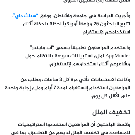
الملل نفسه إلى تسجيل الخروج.
وأجريت الدراسة في جامعة واشنطن، ووفق
“هيلث داي”
،
تتبع الباحثون 25 مراهقاً أمريكياً لحظة بلحظة أثناء
استخدامهم لإنستغرام.
واستخدم المراهقون تطبيقاً يسمى “آب مايندر”
AppMinder لملء استبيانات سريعة بانتظام حول
مشاعرهم أثناء استخدامهم لإنستغرام.
وكانت الاستبيانات تأتي مرة كل 3 ساعات، وطُلب من
المراهقين استخدام إنستغرام لمدة 7 أيام وملء إجابة واحدة
على الأقل كل يوم.
تخفيف الملل
ولاحظ الباحثون أن المراهقين استخدموا استراتيجيات
للمساعدة في تخفيف الملل لديهم من التطبيق، بما في