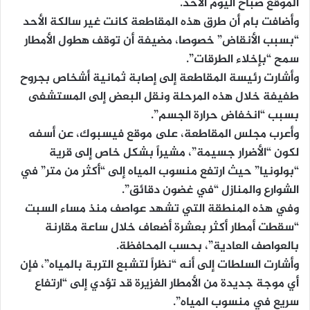
الموقع صباح اليوم الأحد.
وأضافت بام أن طرق هذه المقاطعة كانت غير سالكة الأحد
“بسبب الأنقاض” خصوصا، مضيفة أن توقف هطول الأمطار
سمح “بإخلاء الطرقات”.
وأشارت رئيسة المقاطعة إلى إصابة ثمانية أشخاص بجروح
طفيفة خلال هذه المرحلة ونقل البعض إلى المستشفى
بسبب “انخفاض حرارة الجسم”.
وأعرب مجلس المقاطعة، على موقع فيسبوك، عن أسفه
لكون “الأضرار جسيمة”، مشيراً بشكل خاص إلى قرية
“بولونيا” حيث ارتفع منسوب المياه إلى “أكثر من متر” في
الشوارع والمنازل “في غضون دقائق”.
وفي هذه المنطقة التي تشهد عواصف منذ مساء السبت
“سقطت أمطار أكثر بعشرة أضعاف خلال ساعة مقارنة
بالعواصف العادية”، بحسب المحافظة.
وأشارت السلطات إلى أنه “نظراً لتشبع التربة بالمياه”، فإن
أي موجة جديدة من الأمطار الغزيرة قد تؤدي إلى “ارتفاع
سريع في منسوب المياه”.