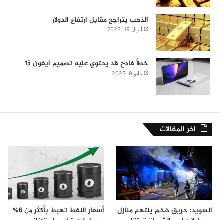
الذهب يتراجع مقابل ارتفاع الدولار
أبريل 19, 2023
خطأ فادح قد يحتوي عليه تصميم آيفون 15
مايو 9, 2023
اخر المقالات
السويد: حريق ضخم يلتهم منازل
أسعار النفط تهبط بأكثر من 6%