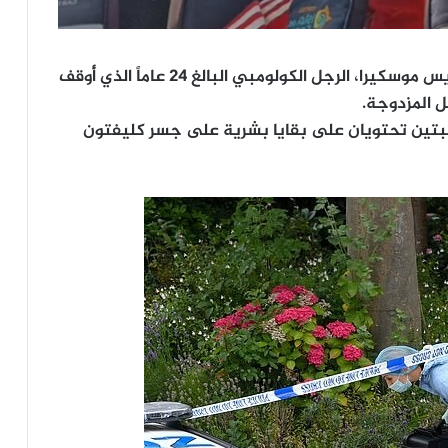
وتبيّن أن الرجلين استضافا لديهما يوستين أندريس موسكيرا، الرجل الكولومبي البالغ 24 عاماً الذي أُوقف
ل المزدوجة.
يبتين تحتويان على بقايا بشرية على جسر كليفتون