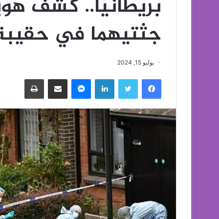
بريطانيا.. كشف هو
جثتيهما في حقيبة
يوليو 15, 2024
فيسبوك
تويتر
لينكدإن
ماسنجر
مشاركة عبر البريد
طباعة