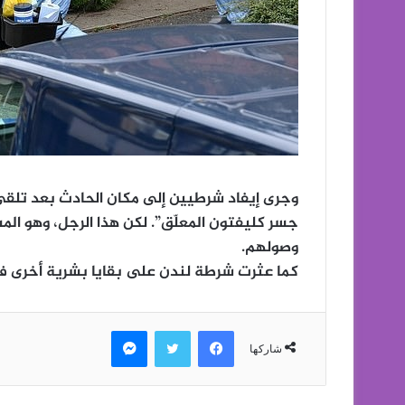
وجرى إيفاد شرطيين إلى مكان الحادث بعد تل
جسر كليفتون المعلّق”. لكن هذا الرجل، وهو المش
وصولهم.
كما عثرت شرطة لندن على بقايا بشرية أخرى ف
فيسبوك
تويتر
ماسنجر
شاركها