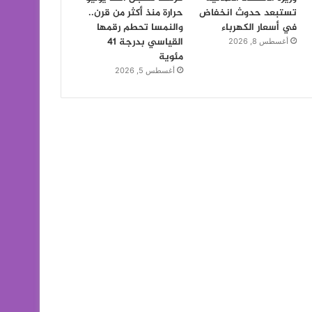
تستبعد حدوث انخفاض
حرارة منذ أكثر من قرن..
في أسعار الكهرباء
والنمسا تحطم رقمها
القياسي بدرجة 41
أغسطس 8, 2026
مئوية
أغسطس 5, 2026