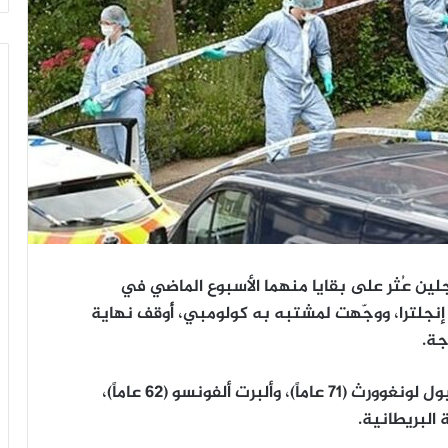
لين عُثر على بقايا منهما الأسبوع الماضي في
لترا، ووجّهت لمشتبه به كولومبي، أُوقف نهاية
جة.
وقالت شرطة لندن في بيان، إن الضحيتين هما بول لونغوورث (71 عاماً)، وألبرت ألفونسو (62 عاماً)،
البريطانية.