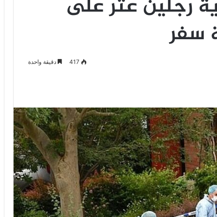
ية رجلين عثر على
 سفر
417
دقيقة واحدة