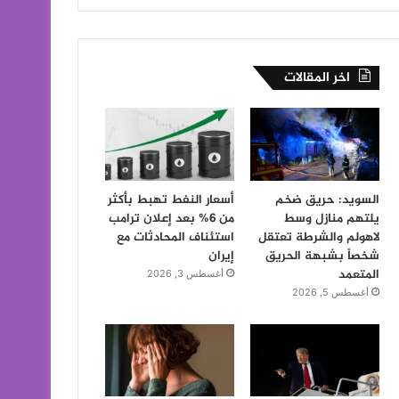
اخر المقالات
السويد: حريق ضخم
أسعار النفط تهبط بأكثر
يلتهم منازل وسط
من 6% بعد إعلان ترامب
لاهولم والشرطة تعتقل
استئناف المحادثات مع
شخصاً بشبهة الحريق
إيران
المتعمد
أغسطس 3, 2026
أغسطس 5, 2026