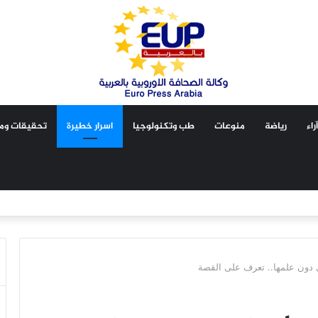
آراء
رياضة
منوعات
طب وتكنولوجيا
اسرار خطيرة
تحقيقات ومق
دون علمها.. تعرف على القصة