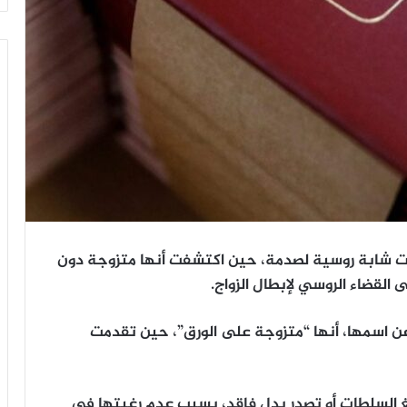
، تعرّضت شابة روسية لصدمة، حين اكتشفت أنها متزوجة دون
عن اسمها، أنها “متزوجة على الورق”، حين تقدمت
 تبلّغ السلطات أو تصدر بدل فاقد، بسبب عدم رغبتها في