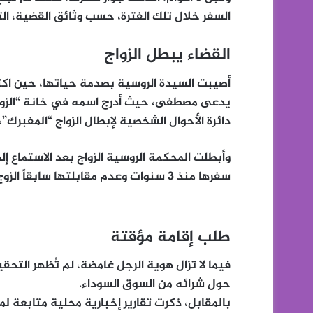
السفر خلال تلك الفترة، حسب وثائق القضية، ال
القضاء يبطل الزواج
أصيبت السيدة الروسية بصدمة حياتها، حين اكتش
يدعى مصطفى، حيث أدرج اسمه في خانة “الزوج
دائرة الأحوال الشخصية لإبطال الزواج “المفبرك”،
وأبطلت المحكمة الروسية الزواج بعد الاستماع إل
سفرها منذ 3 سنوات وعدم مقابلتها سابقاً الزوج المصري، وبدأت التحقيقات للعثور على الرجل الهارب.
طلب إقامة مؤقتة
فيما لا تزال هوية الرجل غامضة، لم تُظهر التح
حول شرائه من السوق السوداء.
بالمقابل، ذكرت تقارير إخبارية محلية متابعة ل