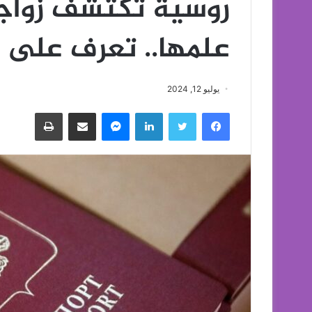
روسية تكتشف زواج
علمها.. تعرف على 
يوليو 12, 2024
فيسبوك
تويتر
لينكدإن
ماسنجر
مشاركة عبر البريد
طباعة