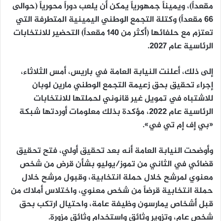
مقعداً)، ويميناً جمهورياً يمكن أن يلعب دوراً محورياً (حوالى
66 مقعداً) وكتلة التجمع الوطني اليمينية المتطرفة التي
تعتزم مع حلفائها (أكثر من 140 مقعداً) التحضير للانتخابات
الرئاسية عام 2027.
إلى ذلك، أعلنت النيابة العامة في باريس، أمس الثلاثاء،
إجراء تحقيق بحق زعيمة التجمع الوطني مارين لوبان
للاشتباه في تمويل غير قانوني لحملتها للانتخابات
الرئاسية عام 2022، مؤكدة بذلك معلومات أوردتها شبكة
«بي إف إم تي في».
وأوضحت النيابة العامة أنه بعد تحقيق أولي، فتح تحقيق
قضائي في الثاني من تموز/يوليو بشأن قرض من شخص
معنوي لمرشح خلال حملة انتخابية، وقبول مرشح خلال
حملة انتخابية قرضاً من شخص معنوي، واختلاس أملاك من
قبل أشخاص يمارسون وظيفة عامة، واحتيال ارتكب بحق
شخص عام، وتزوير وثائق واستخدام وثائق مزورة.