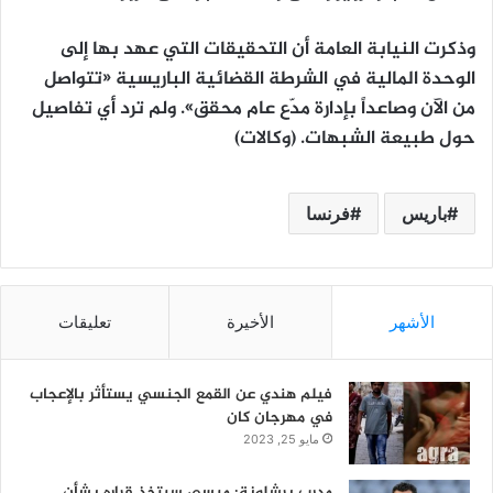
وذكرت النيابة العامة أن التحقيقات التي عهد بها إلى
الوحدة المالية في الشرطة القضائية الباريسية «تتواصل
من الآن وصاعداً بإدارة مدّع عام محقق». ولم ترد أي تفاصيل
حول طبيعة الشبهات. (وكالات)
باريس
فرنسا
الأشهر
الأخيرة
تعليقات
فيلم هندي عن القمع الجنسي يستأثر بالإعجاب
في مهرجان كان
مايو 25, 2023
مدرب برشلونة: ميسي سيتخذ قراره بشأن