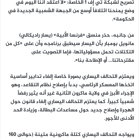
تصريح لشبكة تي إف 1 الخاصة: «لا أعتقد أننا اليوم في
وضع يمنحنا ائتلافاً أوسع من الجبهة الشعبية الجديدة في
الحكومة».
من جانبه، حذر منسق «فرنسا الأبية» (يسار راديكالي)
مانويل بومبار بأن اليسار سيطبق برنامجه وأن على «كل من
التكتلات تحمل مسؤولياتها، فإما التصويت على
مقترحاتنا… أو الإطاحة بنا».
ويعتزم التحالف اليساري بصورة خاصة إلغاء تدابير أساسية
اتخذها المعسكر الرئاسي، بدءاً بإصلاح نظام التقاعد، وهو
الإجراء الأبرز في ولاية ماكرون الثانية غير أنه يثير رفضاً
شعبياً كبيراً. كما يعتزم التحالف اليساري إلغاء قانون حول
الهجرة وإصلاح جديد حول مساعدات البطالة، وزيادة الحد
الأدنى للأجور.
ويواجه التحالف اليساري كتلة ماكرونية متينة (حوالى 160