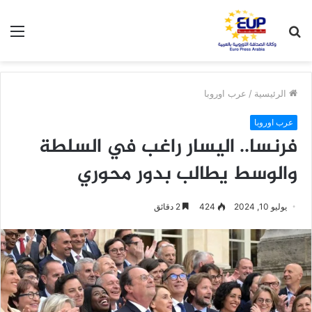
بحث
الق
عن
الرئيسية
/
عرب اوروبا
عرب اوروبا
فرنسا.. اليسار راغب في السلطة
والوسط يطالب بدور محوري
يوليو 10, 2024
424
2 دقائق