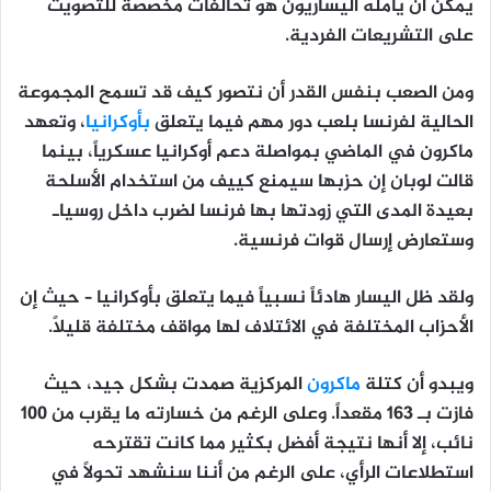
يمكن أن يأمله اليساريون هو تحالفات مخصصة للتصويت
على التشريعات الفردية.
ومن الصعب بنفس القدر أن نتصور كيف قد تسمح المجموعة
الحالية لفرنسا بلعب دور مهم فيما يتعلق
بأوكرانيا
، وتعهد
ماكرون في الماضي بمواصلة دعم أوكرانيا عسكرياً، بينما
قالت لوبان إن حزبها سيمنع كييف من استخدام الأسلحة
بعيدة المدى التي زودتها بها فرنسا لضرب داخل روسياـ
وستعارض إرسال قوات فرنسية.
ولقد ظل اليسار هادئاً نسبياً فيما يتعلق بأوكرانيا – حيث إن
الأحزاب المختلفة في الائتلاف لها مواقف مختلفة قليلاً.
ويبدو أن كتلة
ماكرون
المركزية صمدت بشكل جيد، حيث
فازت بـ 163 مقعداً. وعلى الرغم من خسارته ما يقرب من 100
نائب، إلا أنها نتيجة أفضل بكثير مما كانت تقترحه
استطلاعات الرأي، على الرغم من أننا سنشهد تحولًا في