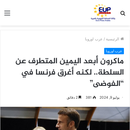
بحث
الق
عن
الرئيسية
/
عرب اوروبا
عرب اوروبا
ماكرون أبعد اليمين المتطرف عن
السلطة.. لكنه أغرق فرنسا في
“الفوضى”
يوليو 9, 2024
381
2 دقائق