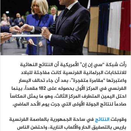
رأت شبكة “سي إن إن” الأمريكية أن النتائج النهائية
للانتخابات البرلمانية الفرنسية كانت مفاجئة للبلاد
واعتبرتها “مقامرة متفجرة”، بعد أن جاء تحالف اليسار
الفرنسي في المركز الأول بحصوله على 182 مقعداً، بينما
احتل اليمين المتطرف المركز الثالث، وهو ما يمثل انعكاساً
صادماً لنتائج الجولة الأولى التي جرت يوم الأحد الماضي.
وقوبلت
النتائج
في ساحة الجمهورية بالعاصمة الفرنسية
باريس بالتصفيق الحار والألعاب النارية، واحتضن الناس