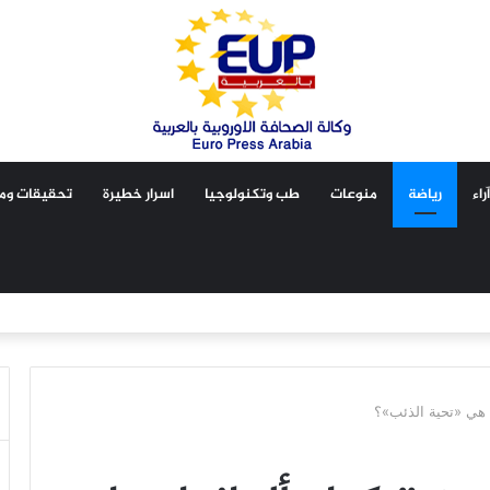
آراء
رياضة
منوعات
طب وتكنولوجيا
اسرار خطيرة
تحقيقات ومق
ا هي «تحية الذئب»؟