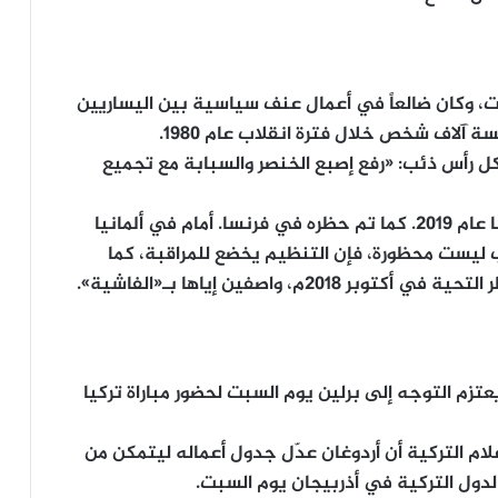
، وكان ضالعاً في أعمال عنف سياسية بين اليساريين
لاف شخص خلال فترة انقلاب عام 1980.
كل رأس ذئب: «رفع إصبع الخنصر والسبابة مع تجميع
وتم حظر رموز جماعة الذئاب الرمادية في النمسا عام 2019. كما تم حظره في فرنسا. أمام في ألمانيا
ب ليست محظورة، فإن التنظيم يخضع للمراقبة، كما
م، واصفين إياها بـ«الفاشية».
عتزم التوجه إلى برلين يوم السبت لحضور مباراة تركيا
ام التركية أن أردوغان عدّل جدول أعماله ليتمكن من
الدول التركية في أذربيجان يوم السبت.