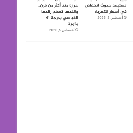
تستبعد حدوث انخفاض
حرارة منذ أكثر من قرن..
في أسعار الكهرباء
والنمسا تحطم رقمها
القياسي بدرجة 41
أغسطس 8, 2026
مئوية
أغسطس 5, 2026