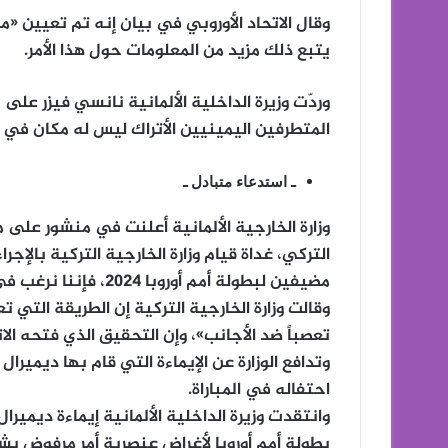
وقال الاتحاد الأوروبي في بيان إنه تم تعيين 
يتبع ذلك مزيد من المعلومات حول هذا الأمر.
وردّت وزيرة الداخلية الألمانية نانسي فيزر عل
المتطرفين اليمينيين الأتراك ليس له مكان في م
ـ استدعاء متبادل ـ
وزارة الخارجية الألمانية أعلنت في منشور على
التركي، غداة قيام وزارة الخارجية التركية بالإجر
مضيفين لبطولة أمم أوروبا 2024، فإننا نرغب في أن تكون الرياضة عاملاً للوحدة».
وقالت وزارة الخارجية التركية إن الطريقة التي 
تعصباً ضد الأجانب»، وإن التحقيق الذي فتحه الات
وتدافع الوزارة عن الإيماءة التي قام بها ديميرال ب
احتفاله في المباراة.
وانتقدت وزيرة الداخلية الألمانية إيماءة ديمي
بطولة أمم أوروبا لأغراض عنصرية أمر مرفوض بش