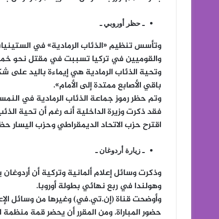
ـ حظر أوروبي ـ
وتأسس تنظيم «الذئاب الرمادية» في الستينيات
والقوميين في تركيا تسببت في مقتل نحو خمسة آ
وتحية الذئاب الرمادية هي إيماءة باليد على ش
باقي الأصابع ممتدة إلى الأمام».
فقد ذكرت وزيرة الداخلية أنه رغم أن تحية الذئ
اقترح حزب الاتحاد الديمقراطي وحزب اليسار حظر التحية في أكتوبر 2018
ـ زيارة أردوغان ـ
وذكرت وسائل إعلام ألمانية وتركية أن أردوغان ي
وهولندا في ربع نهائي بطولة أوروبا.
وأوضحت قناة (إن.تي.في) وغيرها من وسائل الإعل
حضور المباراة. ومن المقرر أن يحضر قمة منظمة 