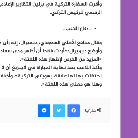
وأقرت السفارة التركية في برلين التقارير الإعلا
الرسمي للرئيس التركي.
ـ دفاع اللاعب ـ
وقال مدافع الأهلي السعودي، ديميرال، إنه رأى 
وأوضح ديميرال: «أردت فقط أن أظهر مدى سعادت
«المزيد من الفرص لإظهار هذه اللفتة».
وأكدّ اللاعب بعد نهاية المباراة في لايبزيغ أن ل
احتفلت بها لها علاقة بهويتي التركية». وأضاف: 
وهذا هو معنى هذه اللفتة».
فيسبوك
تويتر
ماسنجر
شاركها