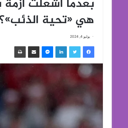
بعدما أشعلت أزمة بين
هي «تحية الذئب»؟
يوليو 4, 2024
فيسبوك
تويتر
لينكدإن
ماسنجر
مشاركة عبر البريد
طباعة