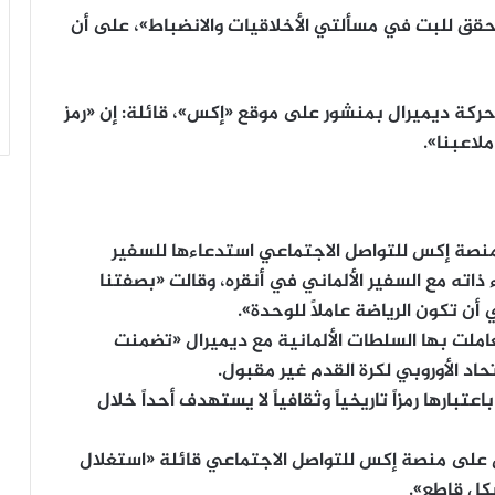
«محقق للبت في مسألتي الأخلاقيات والانضباط»، على أن
ى حركة ديميرال بمنشور على موقع «إكس»، قائلة: إن «رمز
لاعبنا».
 منصة إكس للتواصل الاجتماعي استدعاءها للسفير
اء ذاته مع السفير الألماني في أنقره، وقالت «بصفتنا
تعاملت بها السلطات الألمانية مع ديميرال «تضمنت
حاد الأوروبي لكرة القدم غير مقبول.
اعتبارها رمزاً تاريخياً وثقافياً لا يستهدف أحداً خلال
رال على منصة إكس للتواصل الاجتماعي قائلة «استغلال
كل قاطع».