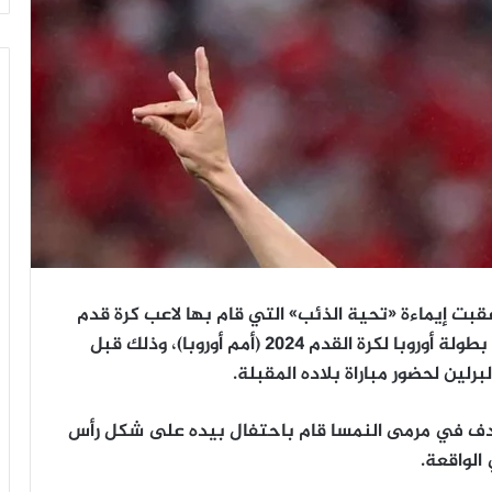
عقبت إيماءة «تحية الذئب» التي قام بها لاعب كرة قدم
تركي خلال مباراة منتخب بلاده أمام النمسا في بطولة أوروبا لكرة القدم 2024 (أمم أوروبا)، وذلك قبل
رلين لحضور مباراة بلاده المقبلة.
هدف في مرمى النمسا قام باحتفال بيده على شكل رأس
 الواقعة.