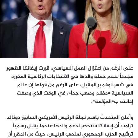
على الرغم من اعتزال العمل السياسي؛ قررت إيفانكا الظهور
مجدداً لدعم حملة والدها في الانتخابات الرئاسية المقررة
في شهر نوفمبر المقبل، على الرغم من قولها إن عالم
السياسية «مظلم وصعب جداً»، في الوقت الذي وصفت
إدانته ب«المؤلمة».
وأعلن المتحدث باسم نجلة الرئيس الأمريكي السابق دونالد
ترامب أن إيفانكا ستحضر لدعم والدها عندما يقبل رسمياً
ترشيح الحزب الجمهوري لمنصب الرئيس، حيث من المقرر أن