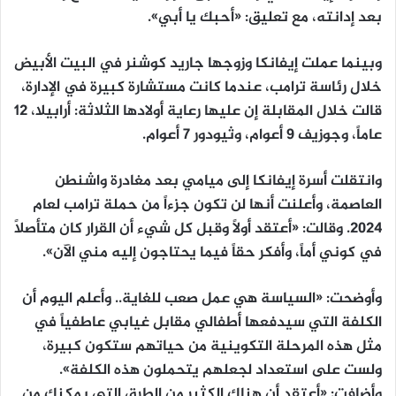
بعد إدانته، مع تعليق: «أحبك يا أبي».
وبينما عملت إيفانكا وزوجها جاريد كوشنر في البيت الأبيض
خلال رئاسة ترامب، عندما كانت مستشارة كبيرة في الإدارة،
قالت خلال المقابلة إن عليها رعاية أولادها الثلاثة: أرابيلا، 12
عاماً، وجوزيف 9 أعوام، وثيودور 7 أعوام.
وانتقلت أسرة إيفانكا إلى ميامي بعد مغادرة واشنطن
العاصمة، وأعلنت أنها لن تكون جزءاً من حملة ترامب لعام
2024. وقالت: «أعتقد أولاً وقبل كل شيء أن القرار كان متأصلاً
في كوني أماً، وأفكر حقاً فيما يحتاجون إليه مني الآن».
وأوضحت: «السياسة هي عمل صعب للغاية.. وأعلم اليوم أن
الكلفة التي سيدفعها أطفالي مقابل غيابي عاطفياً في
مثل هذه المرحلة التكوينية من حياتهم ستكون كبيرة،
ولست على استعداد لجعلهم يتحملون هذه الكلفة».
وأضافت: «أعتقد أن هناك الكثير من الطرق التي يمكنك من