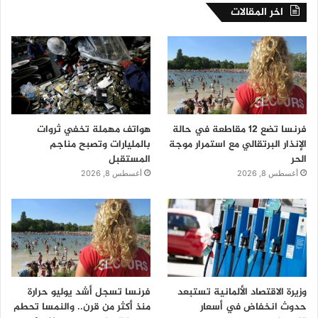
اخر المقالات
فرنسا تضع 12 مقاطعة في حالة
هواتف مهملة تخفي ثروات
الإنذار البرتقالي مع استمرار موجة
بالمليارات وتصبح مناجم
الحر
المستقبل
أغسطس 8, 2026
أغسطس 8, 2026
وزيرة الاقتصاد الألمانية تستبعد
فرنسا تسجل أشد يوليو حرارة
حدوث انخفاض في أسعار
منذ أكثر من قرن.. والنمسا تحطم